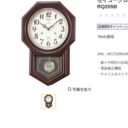
セイコークロ
RQ205B
Web価格
JAN：4517228019
・振り子時計の伝統
・電波修正機能
・チャイム＆ストラ