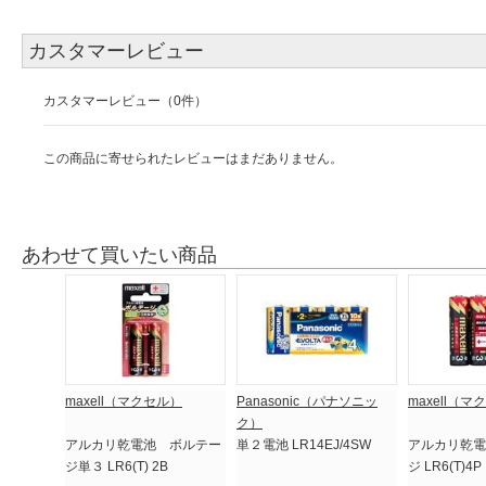
カスタマーレビュー
カスタマーレビュー（0件）
この商品に寄せられたレビューはまだありません。
あわせて買いたい商品
maxell（マクセル）
Panasonic（パナソニッ
maxell（マ
ク）
アルカリ乾電池 ボルテー
単２電池 LR14EJ/4SW
アルカリ乾電
ジ単３ LR6(T) 2B
ジ LR6(T)4