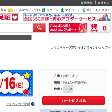
採用情報
会社案内
員登録
メールマガジン登録
ログイン
マイページ
欲しいものリスト
0
ようこそ
ケーズデンキオンラインショップ
へ
在庫：
お取り寄せ
納期：
商品入荷次第出荷
数量：
アイコンのご説明