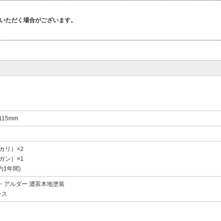
いただく場合がございます。
x115mm
カリ）×2
ガン）×1
約1年間)
F・アルダー 濃茶木地塗装
ラス