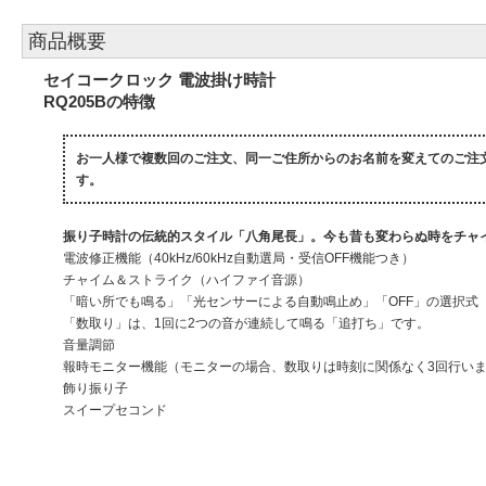
商品概要
セイコークロック 電波掛け時計
RQ205Bの特徴
お一人様で複数回のご注文、同一ご住所からのお名前を変えてのご注
す。
振り子時計の伝統的スタイル「八角尾長」。今も昔も変わらぬ時をチャ
電波修正機能（40kHz/60kHz自動選局・受信OFF機能つき）
チャイム＆ストライク（ハイファイ音源）
「暗い所でも鳴る」「光センサーによる自動鳴止め」「OFF」の選択式
「数取り」は、1回に2つの音が連続して鳴る「追打ち」です。
音量調節
報時モニター機能（モニターの場合、数取りは時刻に関係なく3回行い
飾り振り子
スイープセコンド