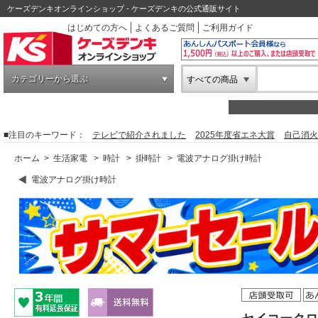
ケーズデンキオンラインショップ - ケーズデンキの公式通販サイト
はじめての方へ
よくあるご質問
ご利用ガイド
カテゴリーから選ぶ
すべての商品
■注目のキーワード：
テレビで紹介されました
2025年度省エネ大賞
自己消火
ホーム
>
生活家電
>
時計
>
掛時計
>
電波アナログ掛け時計
電波アナログ掛け時計