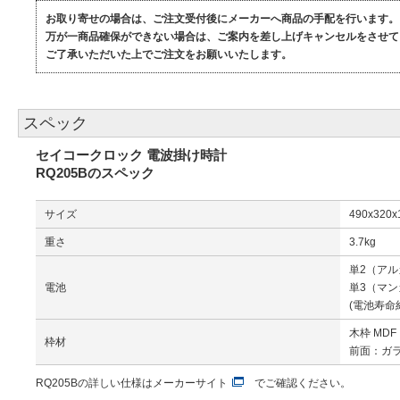
お取り寄せの場合は、ご注文受付後にメーカーへ商品の手配を行います。
万が一商品確保ができない場合は、ご案内を差し上げキャンセルをさせて
ご了承いただいた上でご注文をお願いいたします。
スペック
セイコークロック 電波掛け時計
RQ205Bのスペック
サイズ
490x320
重さ
3.7kg
単2（アル
電池
単3（マン
(電池寿命
木枠 MD
枠材
前面：ガ
RQ205Bの詳しい仕様は
メーカーサイト
でご確認ください。