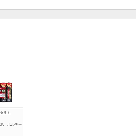
クセル）
池 ボルテー
P