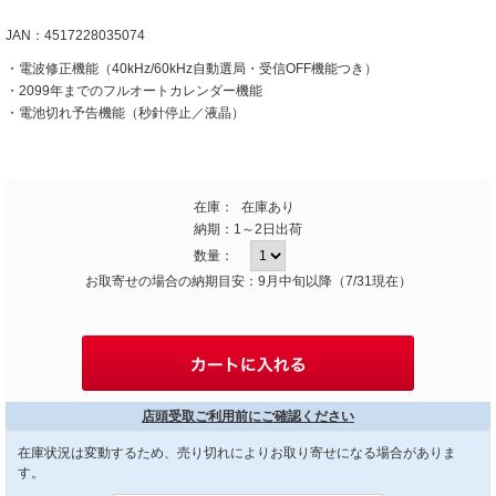
JAN：4517228035074
・電波修正機能（40kHz/60kHz自動選局・受信OFF機能つき）
・2099年までのフルオートカレンダー機能
・電池切れ予告機能（秒針停止／液晶）
在庫：
在庫あり
納期：
1～2日出荷
数量：
お取寄せの場合の納期目安：9月中旬以降（7/31現在）
店頭受取ご利用前にご確認ください
在庫状況は変動するため、売り切れによりお取り寄せになる場合がありま
す。