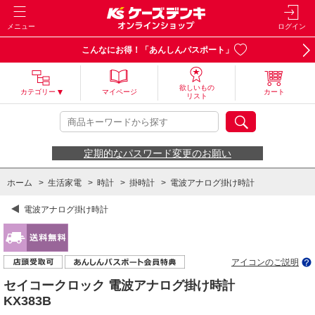
メニュー
ログイン
こんなにお得！「あんしんパスポート」
欲しいもの
カテゴリー
マイページ
カート
リスト
定期的なパスワード変更のお願い
ホーム
>
生活家電
>
時計
>
掛時計
>
電波アナログ掛け時計
電波アナログ掛け時計
アイコンのご説明
セイコークロック 電波アナログ掛け時計
KX383B