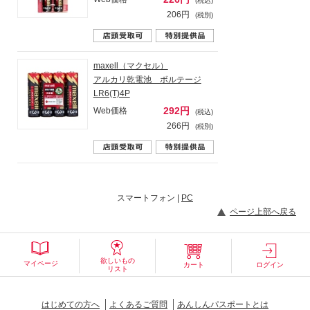
(税込)
206円
(税別)
maxell（マクセル）
アルカリ乾電池 ボルテージ
LR6(T)4P
292円
Web価格
(税込)
266円
(税別)
スマートフォン |
PC
ページ上部へ戻る
欲しいもの
マイページ
カート
ログイン
リスト
はじめての方へ
よくあるご質問
あんしんパスポートとは