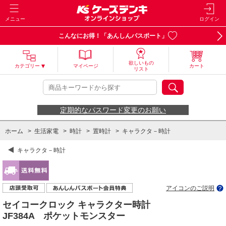
メニュー
ログイン
こんなにお得！「あんしんパスポート」
欲しいもの
カテゴリー
マイページ
カート
リスト
定期的なパスワード変更のお願い
ホーム
>
生活家電
>
時計
>
置時計
>
キャラクタ－時計
キャラクタ－時計
アイコンのご説明
セイコークロック キャラクター時計
JF384A ポケットモンスター