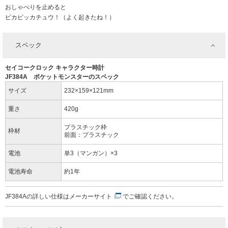
おしゃべりを止めると
ピカピッカチュウ！（よく起きたね！）
スペック
セイコークロック キャラクター時計
JF384A ポケットモンスターのスペック
サイズ
232×159×121mm
重さ
420g
プラスチック枠
枠材
前面：プラスチック
電池
単3（マンガン）×3
電池寿命
約1年
JF384Aの詳しい仕様は
メーカーサイト
でご確認ください。