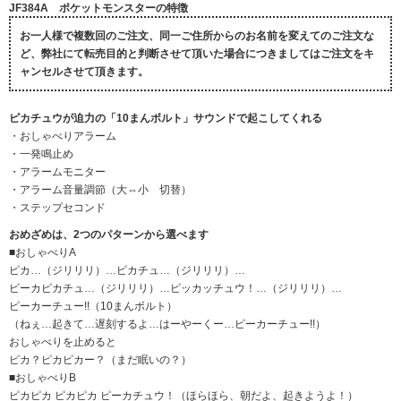
JF384A ポケットモンスターの特徴
お一人様で複数回のご注文、同一ご住所からのお名前を変えてのご注文な
ど、弊社にて転売目的と判断させて頂いた場合につきましてはご注文をキ
ャンセルさせて頂きます。
ピカチュウが迫力の「10まんボルト」サウンドで起こしてくれる
・おしゃべりアラーム
・一発鳴止め
・アラームモニター
・アラーム音量調節（大⇔小 切替）
・ステップセコンド
おめざめは、2つのパターンから選べます
■おしゃべりA
ピカ…（ジリリリ）…ピカチュ…（ジリリリ）…
ピーカピカチュ…（ジリリリ）…ピッカッチュウ！…（ジリリリ）…
ピーカーチュー!!（10まんボルト）
（ねぇ…起きて…遅刻するよ…はーやーくー…ピーカーチュー!!）
おしゃべりを止めると
ピカ？ピカピカー？（まだ眠いの？）
■おしゃべりB
ピカピカ ピカピカ ピーカチュウ！（ほらほら、朝だよ、起きようよ！）