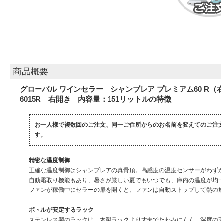
商品概要
グローバル ワインセラー シャンブレア プレミアム60 R
6015R 右開き 内容量：151リットルの特徴
お一人様で複数回のご注文、同一ご住所からのお名前を変えてのご注
す。
精密な温度制御
正確な温度制御はシャンブレアの真骨頂。高感度の温度センサーがわずか
自動霜取り機能もあり、暑さが厳しい夏でもいつでも、庫内の温度が均
ファンが稼働中にセラーの扉を開くと、ファンは自動ストップして熱の
ボトルが安定するラック
ステンレス製のラックは、木製ラックより丈夫でたわみにくく、湿度の