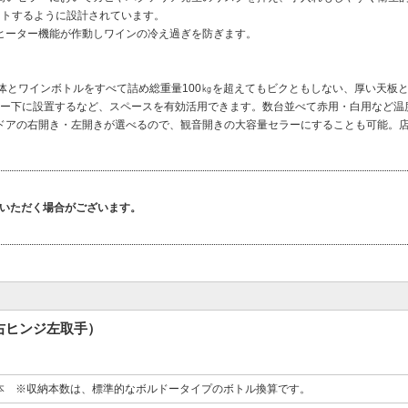
ットするように設計されています。
ヒーター機能が作動しワインの冷え過ぎを防ぎます。
体とワインボトルをすべて詰め総重量100㎏を超えてもビクともしない、厚い天板
ター下に設置するなど、スペースを有効活用できます。数台並べて赤用・白用など温
ドアの右開き・左開きが選べるので、観音開きの大容量セラーにすることも可能。
いただく場合がございます。
（右ヒンジ左取手）
0本 ※収納本数は、標準的なボルドータイプのボトル換算です。