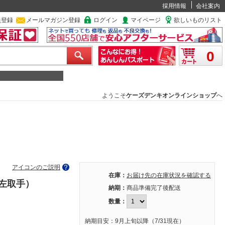
採用情報
会社案内
員登録
メールマガジン登録
ログイン
マイページ
欲しいものリスト
0
ようこそ
ケーズデンキオンラインショップ
へ
アイコンのご説明
在庫：
お届け先の在庫状況を確認する
ジ左取手）
納期：
商品準備完了後配送
数量：
納期目安：9月上旬以降（7/31現在）