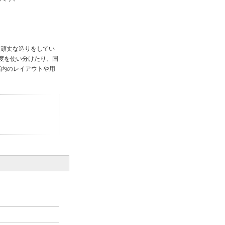
と頑丈な造りをしてい
度を使い分けたり、国
店内のレイアウトや用