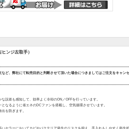
（右ヒンジ左取手）
文など、弊社にて転売目的と判断させて頂いた場合につきましてはご注文をキャン
な誤差も感知して、効率よく冷却のON／OFFを行っています。
一となるように省エネのDCファンを搭載し、空気循環させています。
放出を防ぎます。
高いセラーにおいてカビやバクテリア発生のリスクを抑え、手入れもしやすく衛生