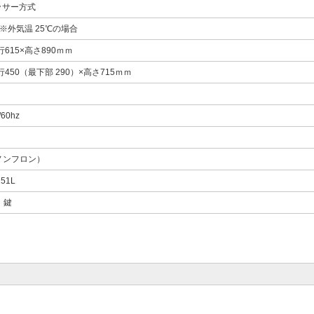
ッサー方式
 ※外気温 25℃の場合
行615×高さ890ｍｍ
行450（最下部 290）×高さ715ｍｍ
60hz
（ノンフロン）
51L
、鍵