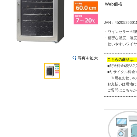
Web価格
JAN：4520529601
・ワインセラーの理
・精密な温度、湿度
・使いやすいワイヤ
こちらの商品は、
■配送料金(税込2,2
■リサイクル料金※(
※現在お使いの
お支払いは現地に
ご質問は
こちらか