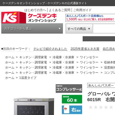
ケーズデンキオンラインショップ - ケーズデンキの公式通販サイト
はじめての方へ
よくあるご質問
ご利用ガイド
カテゴリーから選ぶ
すべての商品
■注目のキーワード：
テレビで紹介されました
2025年度省エネ大賞
自己消火
ホーム
>
キッチン・調理家電
>
冷蔵庫・冷凍庫
>
ワインセラー
ホーム
>
キッチン・調理家電
>
冷蔵庫・冷凍庫
>
ワインセラー
>
収納本数
ホーム
>
キッチン・調理家電
>
冷蔵庫・冷凍庫
>
ワインセラー
>
湿度維
ホーム
>
キッチン・調理家電
>
冷蔵庫・冷凍庫
>
ワインセラー
>
コンプ
ホーム
>
1温度タイプ
グローバル 
6015R 右