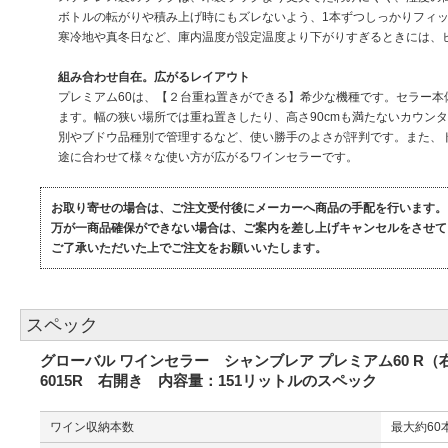
ボトルの転がりや積み上げ時にもズレないよう、1本ずつしっかりフィ
寒冷地や真冬日など、庫内温度が設定温度より下がりすぎるときには、
組み合わせ自在。広がるレイアウト
プレミアム60は、【２台重ね置きができる】希少な機種です。セラー本
ます。幅の狭い場所では重ね置きしたり、高さ90cmも満たないカウン
別やブドウ品種別で管理するなど、使い勝手のよさが評判です。また、
途に合わせて様々な使い方が広がるワインセラーです。
お取り寄せの場合は、ご注文受付後にメーカーへ商品の手配を行います。
万が一商品確保ができない場合は、ご案内を差し上げキャンセルをさせて
ご了承いただいた上でご注文をお願いいたします。
スペック
グローバル ワインセラー シャンブレア プレミアム60 R
6015R 右開き 内容量：151リットルのスペック
ワイン収納本数
最大約6