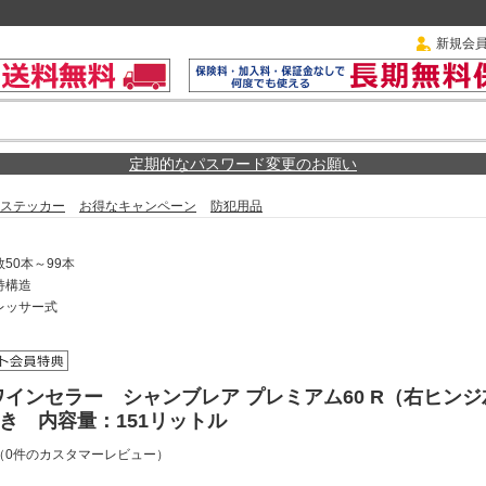
新規会
定期的なパスワード変更のお願い
ステッカー
お得なキャンペーン
防犯用品
50本～99本
持構造
レッサー式
ワインセラー シャンブレア プレミアム60 R（右ヒン
開き 内容量：151リットル
（0件のカスタマーレビュー）