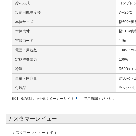
冷却方式
コンプレ
設定可能温度帯
7～20℃
本体サイズ
幅600×奥
本体内寸
幅510×奥
電源コード
1.9ｍ
電圧・周波数
100V・50/
定格消費電力
100W
冷媒
R600a
重量・内容量
約50kg・1
付属品
ラック×4
6015Rの詳しい仕様は
メーカーサイト
でご確認ください。
カスタマーレビュー
カスタマーレビュー（0件）