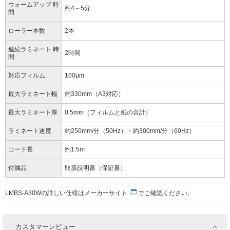
ウォームアップ 時
約4～5分
間
ローラー本数
2本
連続ラミネート 時
2時間
間
対応フィルム
100μm
最大ラミネート幅
約330mm（A3対応）
最大ラミネート厚
0.5mm（フィルムと紙の合計）
ラミネート速度
約250mm/分（50Hz）・約300mm/分（60Hz）
コード長
約1.5m
付属品
取扱説明書（保証書）
LMBS-A30Wの詳しい仕様は
メーカーサイト
でご確認ください。
カスタマーレビュー