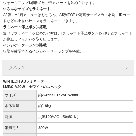
ウォームアップ時間約5分でラミネートを始められます。
いろんなサイズをラミネート
A3版・A4判メニューはもちろん、A5判POPや写真サービス判・名刺・IDカー
ドなどの小さいサイズもラミネートできます。
ラミネート停止ボタン搭載
途中でラミネートを止めたい時は、[ラミネート停止ボタン]を押すとラミネート
が停止しフィルムを取り出せます。
インジケーターランプ搭載
状態が確認できるインジケーターランプを搭載。
スペック
WINTECH A3ラミネーター
LMBS-A30W ホワイトのスペック
サイズ
約W456×D162×H62mm
本体重量
約1.8kg
電源
交流100VAC（50/60Hz）
消費電力
350W