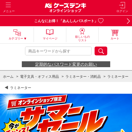
メニュー
ログイン
こんなにお得！「あんしんパスポート」
欲しいもの
カテゴリー
マイページ
カート
リスト
定期的なパスワード変更のお願い
ホーム
>
電子文具・オフィス用品
>
ラミネーター・消耗品
>
ラミネーター
ラミネーター