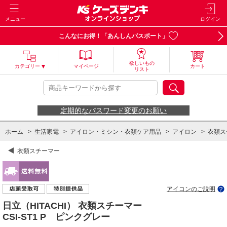
メニュー
ログイン
こんなにお得！「あんしんパスポート」
欲しいもの
カテゴリー
マイページ
カート
リスト
定期的なパスワード変更のお願い
ホーム
>
生活家電
>
アイロン・ミシン・衣類ケア用品
>
アイロン
>
衣類ス
衣類スチーマー
アイコンのご説明
日立（HITACHI） 衣類スチーマー
CSI-ST1 P ピンクグレー