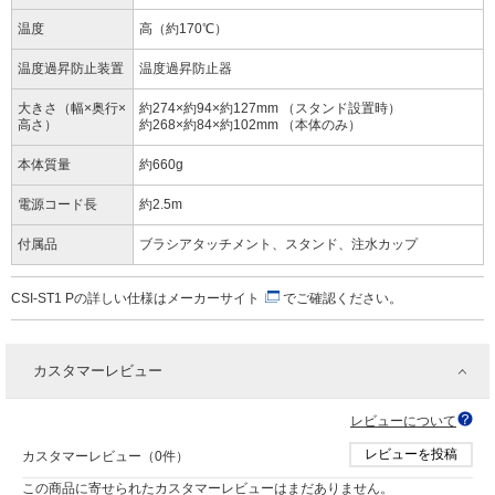
温度
高（約170℃）
温度過昇防止装置
温度過昇防止器
大きさ（幅×奥行×
約274×約94×約127mm （スタンド設置時）
高さ）
約268×約84×約102mm （本体のみ）
本体質量
約660g
電源コード長
約2.5m
付属品
ブラシアタッチメント、スタンド、注水カップ
CSI-ST1 Pの詳しい仕様は
メーカーサイト
でご確認ください。
カスタマーレビュー
レビューについて
レビューを投稿
カスタマーレビュー（0件）
この商品に寄せられたカスタマーレビューはまだありません。