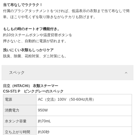
当て布なしでラクラク！
付属のブラシアタッチメントをつければ、低温表示の衣類まで当て布なしで簡
単。ほこりや毛くずを取り除きながらテカリも防げます。
もしもの時のオートオフ機能付き。
約10分スチームボタンや温度切替ボタンを
押さないと、自動的に電源が切れます。
洗いにくい衣類もしっかりケア
脱臭、除菌、花粉対策、ダニ対策にも。
スペック
日立（HITACHI） 衣類スチーマー
CSI-ST1 P ピンクグレーのスペック
電源
AC（交流）100V （50-60Hz共用）
消費電力
950W
水タンク容量
約70mL
立ち上がり時間
約30秒