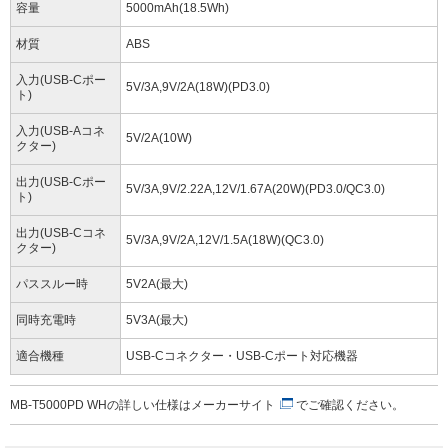
容量
5000mAh(18.5Wh)
材質
ABS
入力(USB-Cポー
5V/3A,9V/2A(18W)(PD3.0)
ト)
入力(USB-Aコネ
5V/2A(10W)
クター)
出力(USB-Cポー
5V/3A,9V/2.22A,12V/1.67A(20W)(PD3.0/QC3.0)
ト)
出力(USB-Cコネ
5V/3A,9V/2A,12V/1.5A(18W)(QC3.0)
クター)
パススルー時
5V2A(最大)
同時充電時
5V3A(最大)
適合機種
USB-Cコネクター・USB-Cポート対応機器
MB-T5000PD WHの詳しい仕様は
メーカーサイト
でご確認ください。