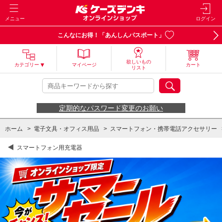
メニュー
ログイン
こんなにお得！「あんしんパスポート」
欲しいもの
カテゴリー
マイページ
カート
リスト
定期的なパスワード変更のお願い
ホーム
>
電子文具・オフィス用品
>
スマートフォン・携帯電話アクセサリー
スマートフォン用充電器