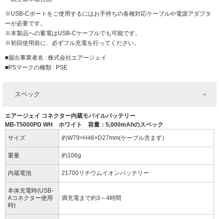
※USB-Cポートをご使用するにはお手持ちの各種対応ケーブルや電源アダプタ
ーが必要です。
※本製品への蓄電はUSB-Cケーブルでも可能です。
※初回使用前に、必ずフル充電を行ってください。
■届出事業者名 : 株式会社エアージェイ
■PSマークの種類 : PSE
スペック
エアージェイ コネクター内蔵モバイルバッテリー
MB-T5000PD WH ホワイト 容量：5,000mAhのスペック
サイズ
約W79×H46×D27mm(ケーブル含まず）
重量
約106g
内蔵電池
21700リチウムイオンバッテリー
本体充電時(USB-
Aコネクター使用
満充電まで約3～4時間
時)