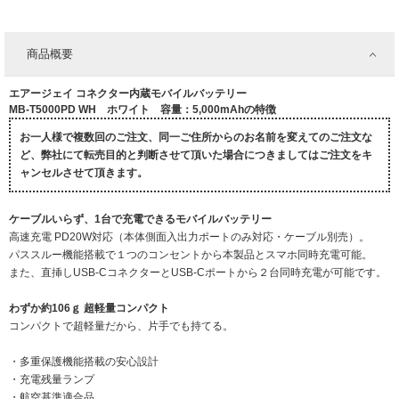
商品概要
エアージェイ コネクター内蔵モバイルバッテリー
MB-T5000PD WH ホワイト 容量：5,000mAhの特徴
お一人様で複数回のご注文、同一ご住所からのお名前を変えてのご注文な
ど、弊社にて転売目的と判断させて頂いた場合につきましてはご注文をキ
ャンセルさせて頂きます。
ケーブルいらず、1台で充電できるモバイルバッテリー
高速充電 PD20W対応（本体側面入出力ポートのみ対応・ケーブル別売）。
パススルー機能搭載で１つのコンセントから本製品とスマホ同時充電可能。
また、直挿しUSB-CコネクターとUSB-Cポートから２台同時充電が可能です。
わずか約106ｇ 超軽量コンパクト
コンパクトで超軽量だから、片手でも持てる。
・多重保護機能搭載の安心設計
・充電残量ランプ
・航空基準適合品