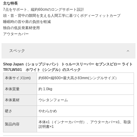
主な特長
7点をサポート、縦約60cmのロングサポート設計
頭・首・背中の隙間を支える人間工学に基づくボディーフィットカーブ
睡眠時の首や肩の負担を軽減
独自の低反発素材使用
アウターカバー
スペック
Shop Japan（ショップジャパン） トゥルースリーパー セブンスピロー ライト
TR7LWS01 ホワイト（シングル）のスペック
本体サイズ(cm)
約680×縦600×最大高さ83mm(シングルサイズ）
本体質量
約 1.0kg
本体素材
ウレタンフォーム
硬さ
やわらかめ
本体x1（インナーカバー付）、アウターカバーx1、取扱
製品内容
説明書×1