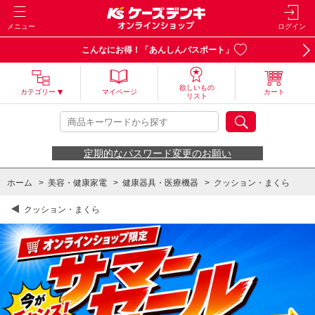
メニュー
ログイン
こんなにお得！「あんしんパスポート」
欲しいもの
カテゴリー
マイページ
カート
リスト
定期的なパスワード変更のお願い
ホーム
>
美容・健康家電
>
健康器具・医療機器
>
クッション・まくら
クッション・まくら