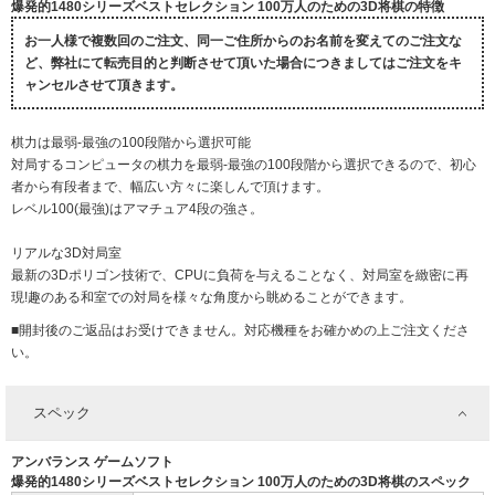
爆発的1480シリーズベストセレクション 100万人のための3D将棋の特徴
お一人様で複数回のご注文、同一ご住所からのお名前を変えてのご注文な
ど、弊社にて転売目的と判断させて頂いた場合につきましてはご注文をキ
ャンセルさせて頂きます。
棋力は最弱-最強の100段階から選択可能
対局するコンピュータの棋力を最弱-最強の100段階から選択できるので、初心
者から有段者まで、幅広い方々に楽しんで頂けます。
レベル100(最強)はアマチュア4段の強さ。
リアルな3D対局室
最新の3Dポリゴン技術で、CPUに負荷を与えることなく、対局室を緻密に再
現!趣のある和室での対局を様々な角度から眺めることができます。
■開封後のご返品はお受けできません。対応機種をお確かめの上ご注文くださ
い。
スペック
アンバランス ゲームソフト
爆発的1480シリーズベストセレクション 100万人のための3D将棋のスペック