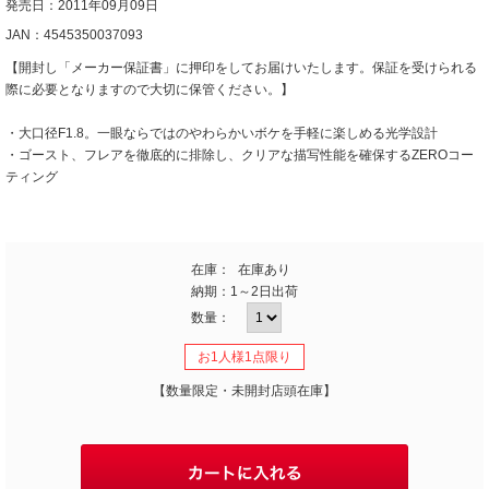
発売日：2011年09月09日
JAN：4545350037093
【開封し「メーカー保証書」に押印をしてお届けいたします。保証を受けられる
際に必要となりますので大切に保管ください。】
・大口径F1.8。一眼ならではのやわらかいボケを手軽に楽しめる光学設計
・ゴースト、フレアを徹底的に排除し、クリアな描写性能を確保するZEROコー
ティング
在庫：
在庫あり
納期：
1～2日出荷
数量：
お1人様1点限り
【数量限定・未開封店頭在庫】