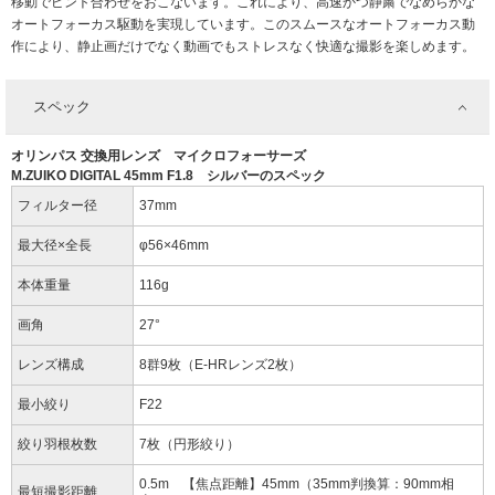
移動でピント合わせをおこないます。これにより、高速かつ静粛でなめらかな
オートフォーカス駆動を実現しています。このスムースなオートフォーカス動
作により、静止画だけでなく動画でもストレスなく快適な撮影を楽しめます。
スペック
オリンパス 交換用レンズ マイクロフォーサーズ
M.ZUIKO DIGITAL 45mm F1.8 シルバーのスペック
フィルター径
37mm
最大径×全長
φ56×46mm
本体重量
116g
画角
27°
レンズ構成
8群9枚（E-HRレンズ2枚）
最小絞り
F22
絞り羽根枚数
7枚（円形絞り）
0.5m 【焦点距離】45mm（35mm判換算：90mm相
最短撮影距離