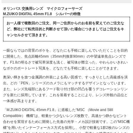
オリンパス 交換用レンズ マイクロフォーサーズ
M.ZUIKO DIGITAL 45mm F1.8 シルバーの特徴
お一人様で複数回のご注文、同一ご住所からのお名前を変えてのご注文な
ど、弊社にて転売目的と判断させて頂いた場合につきましてはご注文をキ
ャンセルさせて頂きます。
一眼ならではの背景のボケを、どなたにも手軽に楽しんでいただくことを目的
に開発した、焦点距離45mm（35mm判換算90mm）の中望遠単焦点レンズで
す。F1.8の明るさで被写界深度も浅く、被写体が際立った、やわらかいきれい
なボケのポートレート写真を、どなたでも手軽に楽しむことができます。
奥深い輝きを放つ金属調の外装による高い質感で、すっきりとした高級感を演
出。どの「PEN」シリーズのカメラにもマッチするデザインとなっています。
また、レンズ先端部にあるフード取り付け部の凹凸を覆うデコレーションリン
グを新たに採用しています。これを装着することにより、レンズ外観の品位と
一体感が高まります。
「M.ZUIKO DIGITAL 45mm F1.8」に搭載した“MSC （Movie and Still
Compatible） 機構”は、軽量かつ少ないレンズ枚数で、高速かつ静かなピント
合わせを実現するために開発した先進の光学・メカ設計技術です。この“MSC機
構”を用いたインナーフォーカス方式を採用し、小型で軽量な1群2枚のレンズの