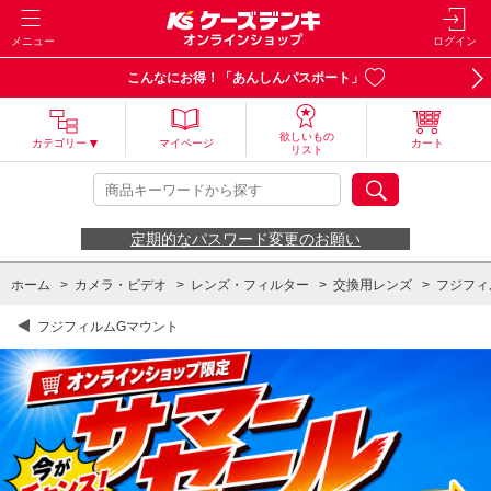
メニュー
ログイン
こんなにお得！「あんしんパスポート」
欲しいもの
カテゴリー
マイページ
カート
リスト
定期的なパスワード変更のお願い
ホーム
>
カメラ・ビデオ
>
レンズ・フィルター
>
交換用レンズ
>
フジフィ
フジフィルムGマウント