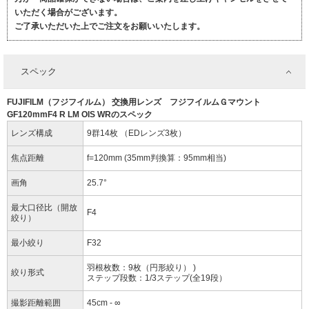
いただく場合がございます。
ご了承いただいた上でご注文をお願いいたします。
スペック
FUJIFILM（フジフイルム） 交換用レンズ フジフイルムＧマウント
GF120mmF4 R LM OIS WRのスペック
レンズ構成
9群14枚 （EDレンズ3枚）
焦点距離
f=120mm (35mm判換算：95mm相当)
画角
25.7°
最大口径比（開放
F4
絞り）
最小絞り
F32
羽根枚数：9枚（円形絞り） )
絞り形式
ステップ段数：1/3ステップ(全19段）
撮影距離範囲
45cm - ∞