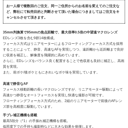
お一人様で複数回のご注文、同一ご住所からのお名前を変えてのご注文な
ど、弊社にて転売目的と判断させて頂いた場合につきましてはご注文をキ
ャンセルさせて頂きます。
35mm判換算で95mmの焦点距離で、最大倍率0.5倍の中望遠マクロレンズ
EDレンズ3枚を含む9群14枚構成。
フォーカス方式はリニアモーターによるフローティングフォーカス方式を採用
することによって、静音、高速なAFを実現しつつ、遠距離から近距離まで良好
に収差を補正し、解像度を飛躍的に高めています。
さらに、EDレンズをバランス良く配置することで色収差も良好に補正し、高画
質を実現。
また、前ボケ/後ボケともにきれいなボケ味を実現しています。
高速で静音なAF
フォーカス移動距離の長いマクロレンズですが、リニアモーター駆動によって
高速かつ静音なオートフォーカスを実現し快適な撮影が可能です。
フローティングフォーカス方式のため、2組のリニアモーターで前後のAFレン
ズ群を高精度に駆動しています。
手ブレ補正機構を搭載
最高5段分（*1）の手振れ補正機構を搭載。
低照度下での手持ち撮影時などに大きな効果を発揮します。