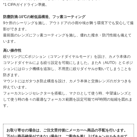
*1 CIPAガイドライン準拠。
防塵防滴-10℃の耐低温構造、フッ素コーティング
9ケ所のシーリングを施し、アウトドアの小雨や埃が舞う環境下でも安心して撮
影ができます。
最前面のレンズにフッ素コーティングを施し、優れた撥水・防汚性能も備えて
います。
高い操作性
絞りリングにCポジション（コマンドダイヤルモード）を設け、カメラ本体の
コマンドダイヤルによる絞り設定を可能にしました。またA（AUTO）とＣポジ
ションにはロック機構を追加し、不用意に絞りダイヤルが動いてしまうことを
防ぎます。
マウントにはガタつき防止構造を設け、カメラ本体と交換レンズのガタつきを
抑えています。
フォーカスレンジセレクターを搭載し、マクロとして使う時、中望遠レンズと
して使う時の各々の最適なフォーカス範囲を設定可能でAF時間の短縮を図れま
す。
お取り寄せの場合は、ご注文受付後にメーカーへ商品の手配を行います。
万が一商品確保ができない場合は、ご案内を差し上げキャンセルをさせて