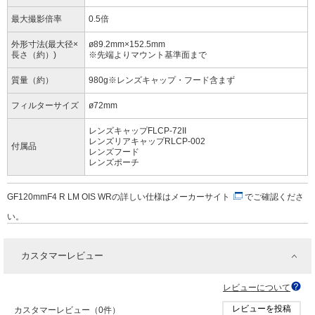
最大撮影倍率
0.5倍
外形寸法(最大径×
ø89.2mm×152.5mm
長さ（約）)
※先端よりマウント基準面まで
質量（約）
980g※レンズキャップ・フード含まず
フィルターサイズ
ø72mm
レンズキャップFLCP-72II
レンズリアキャップRLCP-002
付属品
レンズフード
レンズポーチ
GF120mmF4 R LM OIS WRの詳しい仕様は
メーカーサイト
でご確認くださ
い。
カスタマーレビュー
レビューについて
レビューを投稿
カスタマーレビュー（0件）