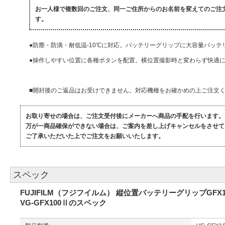
お一人様で複数回のご注文、同一ご住所からのお名前を変えてのご注
す。
●防塵・防滴・耐低温-10℃に対応。バッテリーグリップに大容量バッテリー
●操作しやすい位置に各種ボタンを配置。横位置撮影時と変わらず快適
■開封後のご返品はお受けできません。対応機種をお確かめの上ご注文
お取り寄せの場合は、ご注文受付後にメーカーへ商品の手配を行います。
万が一商品確保ができない場合は、ご案内を差し上げキャンセルをさせて
ご了承いただいた上でご注文をお願いいたします。
スペック
FUJIFILM（フジフイルム） 縦位置バッテリーグリップGFX1
VG-GFX100Ⅱのスペック