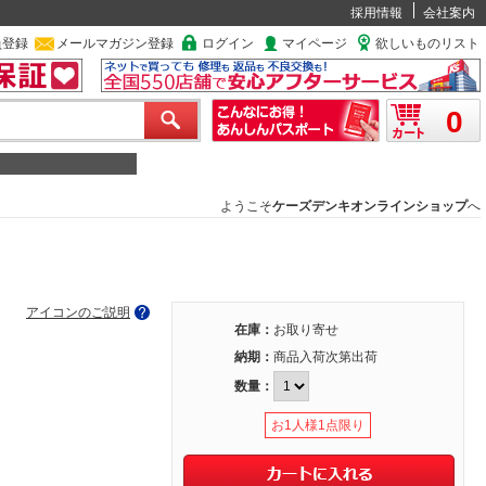
採用情報
会社案内
員登録
メールマガジン登録
ログイン
マイページ
欲しいものリスト
0
ようこそ
ケーズデンキオンラインショップ
へ
アイコンのご説明
在庫：
お取り寄せ
納期：
商品入荷次第出荷
数量：
お1人様1点限り