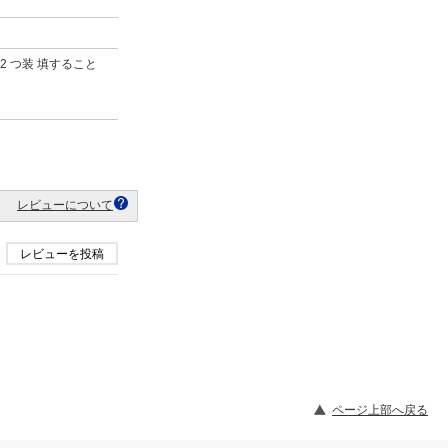
2 つ装 填すること
レビューについて
レビューを投稿
ページ上部へ戻る