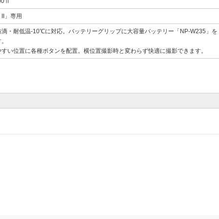
00Ⅱ
 II」専用
滴・耐低温-10℃に対応。バッテリーグリップに大容量バッテリー「NP-W235」を 
す。
やすい位置に各種ボタンを配置。横位置撮影時と変わらず快適に撮影できます。