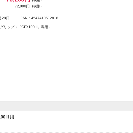
(税込)
72,000円
(税別)
月28日
JAN：4547410512816
リップ（「GFX100 II」専用）
00Ⅱ用