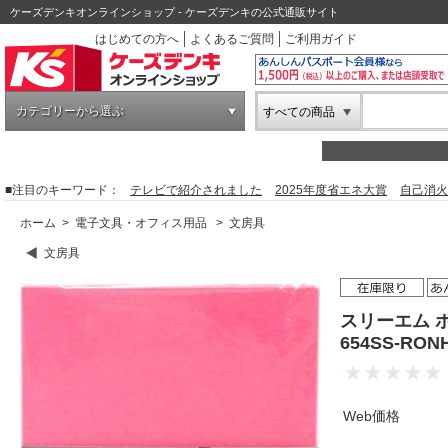
ケーズデンキオンラインショップ - ケーズデンキの公式通販サイト
はじめての方へ
よくあるご質問
ご利用ガイド
カテゴリーから選ぶ
すべての商品
■注目のキーワード：
テレビで紹介されました
2025年度省エネ大賞
自己消火
ホーム
>
電子文具・オフィス用品
>
文房具
文房具
スリーエム 
654SS-RO
Web価格