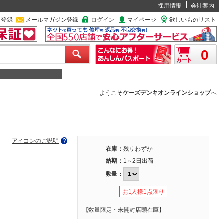
採用情報
会社案内
員登録
メールマガジン登録
ログイン
マイページ
欲しいものリスト
0
ようこそ
ケーズデンキオンラインショップ
へ
アイコンのご説明
在庫：
残りわずか
納期：
1～2日出荷
数量：
お1人様1点限り
【数量限定・未開封店頭在庫】