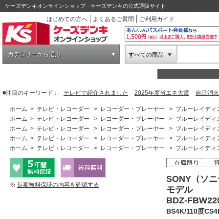
ケーズデンキオンラインショップ - ケーズデンキの公式通販サイト
はじめての方へ
よくあるご質問
ご利用ガイド
カテゴリーから選ぶ
すべての商品
■注目のキーワード：
テレビで紹介されました
2025年度省エネ大賞
自己消火
ホーム
>
テレビ・レコーダー
>
レコーダー・プレーヤー
>
ブルーレイディ
ホーム
>
テレビ・レコーダー
>
レコーダー・プレーヤー
>
ブルーレイディ
ホーム
>
テレビ・レコーダー
>
レコーダー・プレーヤー
>
ブルーレイディ
ホーム
>
テレビ・レコーダー
>
レコーダー・プレーヤー
>
ブルーレイディ
ホーム
>
テレビ・レコーダー
>
レコーダー・プレーヤー
>
ブルーレイディ
SONY（ソニ
※
長期無料保証の内容を確認する
モデル
BDZ-FBW2
BS4K/110度C