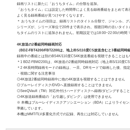
録画リストに新たに「おうちタイム」の分類を追加。
「おうちタイム」には設定した時間帯によく見る録画番組をまとめて表
よく見る録画番組が見つけやすくなります。
＊ おうちタイムの項目は、録画リストのタイトル分類で、ジャンル、
シリーズが、シリーズ単位で20件まで表示され、視聴日時の古いタイ
ちタイムのリストに追加されません。初期設定では18:00~22:00の時
4K放送の2番組同時録画対応
（BDZ-FBT4200/FBT2200は、地上/BS/110度CS放送含むと3番組同
録画中の番組とは別のBS4K/110度CS4K放送番組を視聴できるこ
＊1 BDZ-FBW2200は、4K放送の2番組同時録画対応（地上/BS/11
＊2 4K長時間録画モードの録画は、一旦、DRモードで録画した後、指定
・視聴に関する注意事項
◎4K放送2番組同時録画中に他の4K放送を視聴することはできません
◎ブルーレイディスク/DVDへ直接録画することはできません
◎SeeQVault（TM）対応外付けハードディスクへ録画/ダビングするこ
◎4K放送録画番組の「お引越しダビング」は使用できません
※ 本機はブルーレイディスクアソシエーション（BDA）によりライセンスさ
準拠しています。
本機はMMT/TLV多重化方式での記録、再生には対応していません