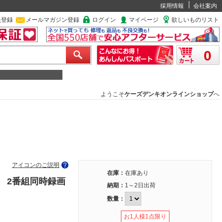
採用情報
会社案内
員登録
メールマガジン登録
ログイン
マイページ
欲しいものリスト
0
ようこそ
ケーズデンキオンラインショップ
へ
アイコンのご説明
在庫：
在庫あり
ー 2番組同時録画
納期：
1～2日出荷
数量：
お1人様1点限り