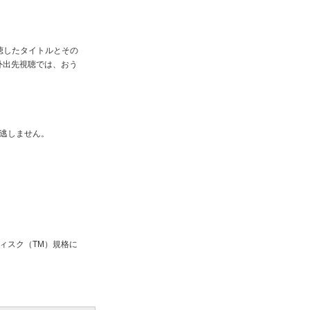
聴したタイトルとその
外出先視聴では、おう
り逃しません。
ディスク（TM）規格に