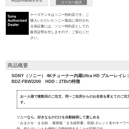
商品説明動画を見る
メーカー提供
ケーズデンキはソニー特約店です。ご
購入いただいたソニー製品に添付され
る保証書には、ソニー特約店としての
販売証明を付しますので、ご安心くだ
さい。
商品概要
SONY（ソニー） 4Kチューナー内蔵Ultra HD ブルーレ
BDZ-FBW2200 HDD：2TBの特徴
お一人様で複数回のご注文、同一ご住所からのお名前を変えてのご注
す。
ソニーなら、好きなものだけを自動録画して楽しめる
・おまかせ・まる録 -最新版「まる録辞書」収録-タレント名やキーワ
録。旬なタレントを便利に自動録画することが可能です。