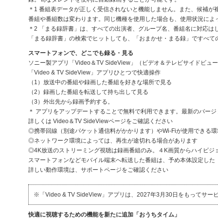
＊1 番組表データが正しく受信されないと機能しません。また、候補
番組や番組数は変わります。同じ機種を使用した場合も、使用状況によ
＊2 「まる録辞書」は、すべての出演者、グループ名、番組名に対応は
「まる録辞書」の検索でヒットしても、「おまかせ・まる録」ですべて
スマートフォンで、どこでも録る・見る
ソニー製アプリ「Video＆TV SideView」（ビデオ＆テレビサイ
「Video & TV SideView」アプリひとつで快適操作
（1）放送中の番組や録画した番組を好きな場所で見る
（2）録画した番組を転送して持ち出して見る
（3）外出先から録画予約する。
＊ アプリをアップデートすることで無料で利用できます。最新のバー
詳しくは Video＆TV SideViewページをご確認ください
◎携帯回線（別途パケット通信料がかかります）やWi-Fiが使用できる
◎ネットワーク環境によっては、再生が途切れる場合があります
◎4K放送のストリーミング視聴は録画番組のみ。４K画質からハイビジ
スマートフォンなどモバイル端末へ転送した番組は、予め本体設定した「おでかけモ
詳しい動作環境は、サポートページをご確認ください
※「Video & TV SideView」アプリは、2027年3月30日を
快適に視聴するための機能を新たに追加「おうちタイム」