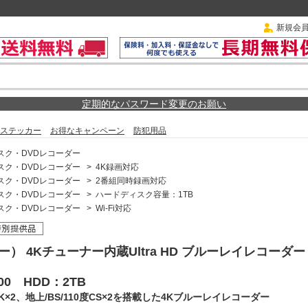
新規会
定期的なパスワード変更のお願い
ステッカー
お得なキャンペーン
防犯用品
スク・DVDレコーダー
スク・DVDレコーダー
>
4K録画対応
スク・DVDレコーダー
>
2番組同時録画対応
スク・DVDレコーダー
>
ハードディスク容量：1TB
スク・DVDレコーダー
>
Wi-Fi対応
ー） 4Kチューナー内蔵Ultra HD ブルーレイレコーダ
200 HDD：2TB
S4K×2、地上/BS/110度CS×2を搭載した4Kブルーレイレコーダー