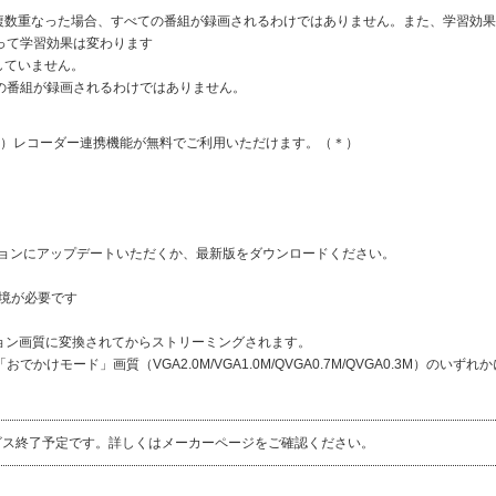
が複数重なった場合、すべての番組が録画されるわけではありません。また、学習効
って学習効果は変わります
していません。
の番組が録画されるわけではありません。
ドビュー）レコーダー連携機能が無料でご利用いただけます。（＊）
ジョンにアップデートいただくか、最新版をダウンロードください。
環境が必要です
ョン画質に変換されてからストリーミングされます。
ード」画質（VGA2.0M/VGA1.0M/QVGA0.7M/QVGA0.3M）のいずれ
もってサービス終了予定です。詳しくはメーカーページをご確認ください。