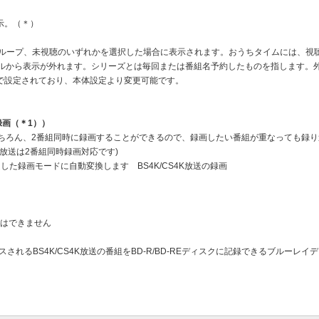
示。（＊）
グループ、未視聴のいずれかを選択した場合に表示されます。おうちタイムには、視
トルから表示が外れます。シリーズとは毎回または番組名予約したものを指します。
間 で設定されており、本体設定より変更可能です。
時録画（＊1））
とはもちろん、2番組同時に録画することができるので、録画したい番組が重なっても録
0度CS放送は2番組同時録画対応です)
した録画モードに自動変換します BS4K/CS4K放送の録画
とはできません
れるBS4K/CS4K放送の番組をBD-R/BD-REディスクに記録できるブルーレイ