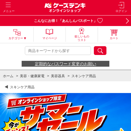
メニュー
ログイン
こんなにお得！「あんしんパスポート」
欲しいもの
カテゴリー
マイページ
カート
リスト
定期的なパスワード変更のお願い
ホーム
>
美容・健康家電
>
美容器具
>
スキンケア用品
スキンケア用品