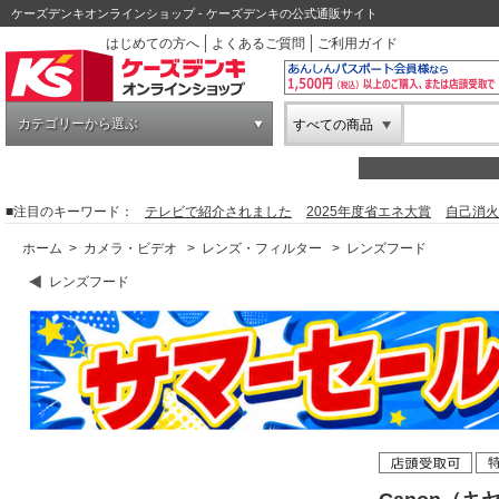
ケーズデンキオンラインショップ - ケーズデンキの公式通販サイト
はじめての方へ
よくあるご質問
ご利用ガイド
カテゴリーから選ぶ
すべての商品
■注目のキーワード：
テレビで紹介されました
2025年度省エネ大賞
自己消火
ホーム
>
カメラ・ビデオ
>
レンズ・フィルター
>
レンズフード
レンズフード