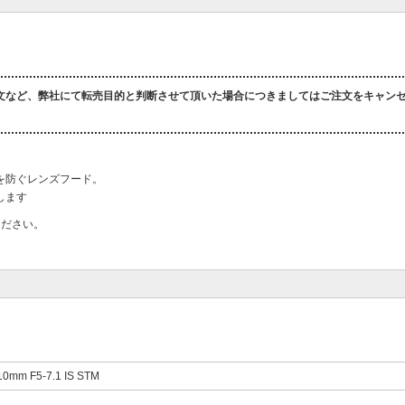
文など、弊社にて転売目的と判断させて頂いた場合につきましてはご注文をキャン
を防ぐレンズフード。
します
ください。
10mm F5-7.1 IS STM