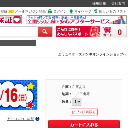
採用情報
会社案内
員登録
メールマガジン登録
ログイン
マイページ
欲しいものリスト
0
ようこそ
ケーズデンキオンラインショップ
へ
在庫：
在庫あり
納期：
1～2日出荷
数量：
お1人様1点限り
アイコンのご説明