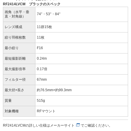
RF2414LVCM ブラックのスペック
画角（水平・垂
74°・53°・84°
直・対角線）
レンズ構成
11群15枚
絞り羽根枚数
11枚
最小絞り
F16
最短撮影距離
0.24m
最大撮影倍率
0.17倍
フィルター径
67mm
最大径×長さ
約76.5mm×約99.3mm
質量
515g
対象機種
RFマウント
RF2414LVCMの詳しい仕様は
メーカーサイト
でご確認ください。