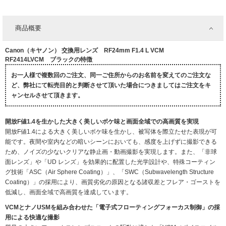
商品概要
Canon（キヤノン） 交換用レンズ RF24mm F1.4 L VCM
RF2414LVCM ブラックの特徴
お一人様で複数回のご注文、同一ご住所からのお名前を変えてのご注文な
ど、弊社にて転売目的と判断させて頂いた場合につきましてはご注文をキ
ャンセルさせて頂きます。
開放F値1.4を生かした大きく美しいボケ味と画面全域での高画質を実現
開放F値1.4による大きく美しいボケ味を生かし、被写体を際立たせた表現が可
能です。夜間や室内などの暗いシーンにおいても、感度を上げずに撮影できる
ため、ノイズの少ないクリアな静止画・動画撮影を実現します。また、「非球
面レンズ」や「UD レンズ」を効果的に配置した光学設計や、特殊コーティン
グ技術「ASC（Air Sphere Coating）」、「SWC（Subwavelength Structure
Coating）」の採用により、画質劣化の原因となる諸収差とフレア・ゴーストを
低減し、画面全域で高画質を達成しています。
VCMとナノUSMを組み合わせた「電子式フローティングフォーカス制御」の採
用による快適な撮影