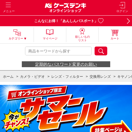
メニュー
ログイン
こんなにお得！「あんしんパスポート」
欲しいもの
カテゴリー
マイページ
カート
リスト
定期的なパスワード変更のお願い
ホーム
>
カメラ・ビデオ
>
レンズ・フィルター
>
交換用レンズ
>
キヤノン
ホーム
>
キヤノン「夏のキャッシュバックキャンペーン2026」対象商品 / 購入対象期