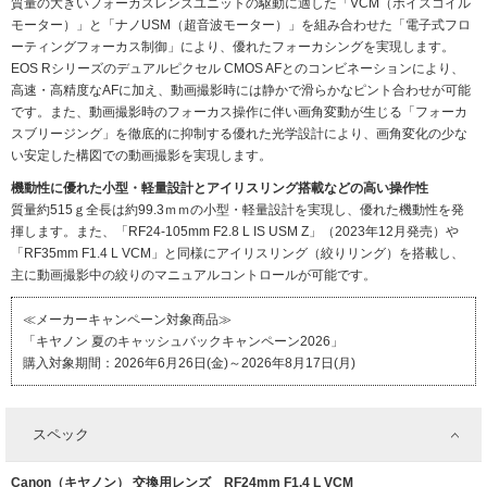
質量の大きいフォーカスレンズユニットの駆動に適した「VCM（ボイスコイル
モーター）」と「ナノUSM（超音波モーター）」を組み合わせた「電子式フロ
ーティングフォーカス制御」により、優れたフォーカシングを実現します。
EOS Rシリーズのデュアルピクセル CMOS AFとのコンビネーションにより、
高速・高精度なAFに加え、動画撮影時には静かで滑らかなピント合わせが可能
です。また、動画撮影時のフォーカス操作に伴い画角変動が生じる「フォーカ
スブリージング」を徹底的に抑制する優れた光学設計により、画角変化の少な
い安定した構図での動画撮影を実現します。
機動性に優れた小型・軽量設計とアイリスリング搭載などの高い操作性
質量約515ｇ全長は約99.3ｍｍの小型・軽量設計を実現し、優れた機動性を発
揮します。また、「RF24-105mm F2.8 L IS USM Z」（2023年12月発売）や
「RF35mm F1.4 L VCM」と同様にアイリスリング（絞りリング）を搭載し、
主に動画撮影中の絞りのマニュアルコントロールが可能です。
≪メーカーキャンペーン対象商品≫
「キヤノン 夏のキャッシュバックキャンペーン2026」
購入対象期間：2026年6月26日(金)～2026年8月17日(月)
スペック
Canon（キヤノン） 交換用レンズ RF24mm F1.4 L VCM