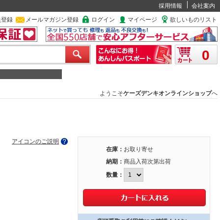
採用情報
会社案内
員登録
メールマガジン登録
ログイン
マイページ
欲しいものリスト
0
ようこそ
ケーズデンキオンラインショップ
へ
アイコンのご説明
在庫：
お取り寄せ
納期：
商品入荷次第出荷
数量：