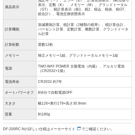
負記号（－）、エラー（E）、計算状態表示、3桁位取り
表示、定数（K） 、メモリー（M）、グランドトータル
液晶表示
（GT）、税計算表示（税1、税2、税込、税抜、税GT、
総合計）、電池交換状態表示
加減乗除計算、税計算（2種類の税率）、税計算合計、
計算機能
パーセント計算、定数計算、概数計算、グランドトータ
ル計算
計算桁数
置数12桁
メモリー
独立メモリー1組、グランドトータルメモリー1組
TWO WAY POWER 太陽電池（内蔵）、アルカリ電池
電源
（CR2032×1個）
電池寿命
CR2032 約7年
オートパワーオフ
約6分で自動電源OFF
大きさ
幅126×奥行179×高さ30.9mm
質量
約180g
DF-200RC-Nの詳しい仕様は
メーカーサイト
でご確認ください。