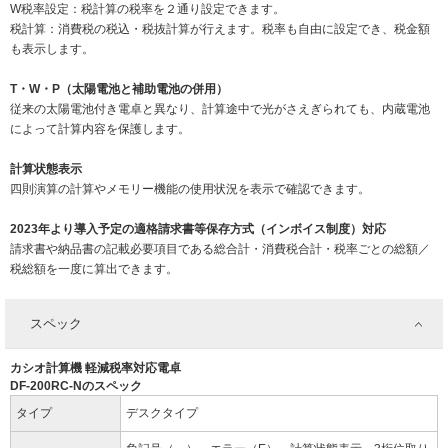
W税率設定：税計算の税率を２通り設定できます。
税計算：消費税の税込・税抜計算が行えます。税率も自由に設定でき、税金額
も表示します。
T・W・P（太陽電池と補助電池の併用）
従来の太陽電池付き電卓と異なり、計算途中で光がさえぎられても、内蔵電池
によって計算内容を保護します。
計算状態表示
四則演算の計算やメモリー機能の使用状況を表示で確認できます。
2023年より導入予定の適格請求書等保存方式（インボイス制度）対応
請求書や納品書の記載必要項目である総合計・消費税合計・税率ごとの総額／
税総額を一度に算出できます。
スペック
カシオ計算機 軽減税率対応電卓
DF-200RC-Nのスペック
タイプ
デスクタイプ