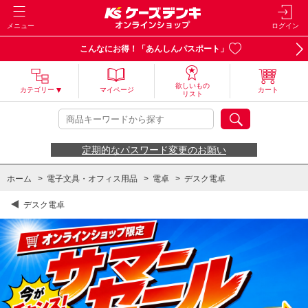
メニュー
ログイン
こんなにお得！「あんしんパスポート」
欲しいもの
カテゴリー
マイページ
カート
リスト
定期的なパスワード変更のお願い
ホーム
>
電子文具・オフィス用品
>
電卓
>
デスク電卓
デスク電卓