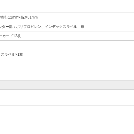
m×奥行12mm×高さ81mm
ホルダー部：ポリプロピレン、インデックスラベル：紙
ーカード12枚
スラベル×1枚