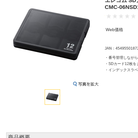
エレコム S
CMC-06NS
Web価格
JAN：4549550187
・番号管理しながら
・SDカード12枚
・インデックスラベ
商品概要