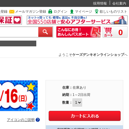
採用情報
会社案内
員登録
メールマガジン登録
ログイン
マイページ
欲しいものリスト
0
ようこそ
ケーズデンキオンラインショップ
へ
在庫：
在庫あり
納期：
1～2日出荷
数量：
アイコンのご説明