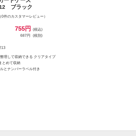
Dカードケース
D12 ブラック
（0件のカスタマーレビュー）
755円
(税込)
687円
(税別)
213
整理して収納できる クリアタイプ
をまとめて収納
ルとナンバーラベル付き