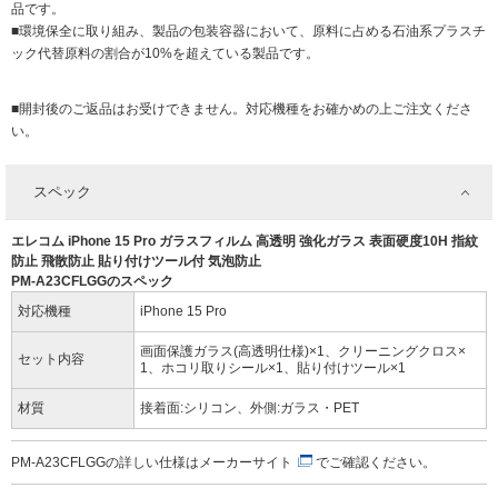
品です。
■環境保全に取り組み、製品の包装容器において、原料に占める石油系プラスチ
ック代替原料の割合が10%を超えている製品です。
■開封後のご返品はお受けできません。対応機種をお確かめの上ご注文くださ
い。
スペック
エレコム iPhone 15 Pro ガラスフィルム 高透明 強化ガラス 表面硬度10H 指紋
防止 飛散防止 貼り付けツール付 気泡防止
PM-A23CFLGGのスペック
対応機種
iPhone 15 Pro
画面保護ガラス(高透明仕様)×1、クリーニングクロス×
セット内容
1、ホコリ取りシール×1、貼り付けツール×1
材質
接着面:シリコン、外側:ガラス・PET
PM-A23CFLGGの詳しい仕様は
メーカーサイト
でご確認ください。