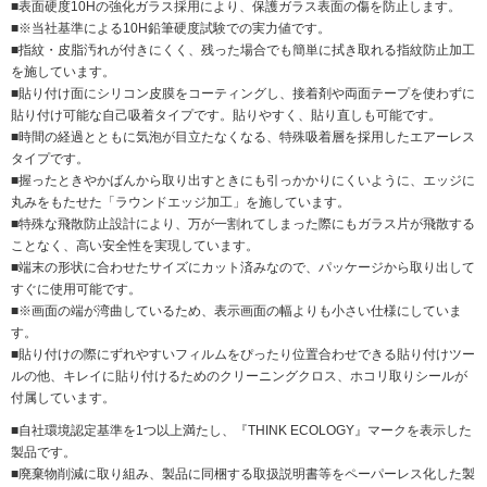
■表面硬度10Hの強化ガラス採用により、保護ガラス表面の傷を防止します。
■※当社基準による10H鉛筆硬度試験での実力値です。
■指紋・皮脂汚れが付きにくく、残った場合でも簡単に拭き取れる指紋防止加工
を施しています。
■貼り付け面にシリコン皮膜をコーティングし、接着剤や両面テープを使わずに
貼り付け可能な自己吸着タイプです。貼りやすく、貼り直しも可能です。
■時間の経過とともに気泡が目立たなくなる、特殊吸着層を採用したエアーレス
タイプです。
■握ったときやかばんから取り出すときにも引っかかりにくいように、エッジに
丸みをもたせた「ラウンドエッジ加工」を施しています。
■特殊な飛散防止設計により、万が一割れてしまった際にもガラス片が飛散する
ことなく、高い安全性を実現しています。
■端末の形状に合わせたサイズにカット済みなので、パッケージから取り出して
すぐに使用可能です。
■※画面の端が湾曲しているため、表示画面の幅よりも小さい仕様にしていま
す。
■貼り付けの際にずれやすいフィルムをぴったり位置合わせできる貼り付けツー
ルの他、キレイに貼り付けるためのクリーニングクロス、ホコリ取りシールが
付属しています。
■自社環境認定基準を1つ以上満たし、『THINK ECOLOGY』マークを表示した
製品です。
■廃棄物削減に取り組み、製品に同梱する取扱説明書等をペーパーレス化した製