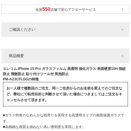
全国
店舗で安心アフターサービス
ご確認ください
商品概要
エレコム iPhone 15 Pro ガラスフィルム 高透明 強化ガラス 表面硬度10H 指紋
防止 飛散防止 貼り付けツール付 気泡防止
PM-A23CFLGGの特徴
お一人様で複数回のご注文、同一ご住所からのお名前を変えてのご注文な
ど、弊社にて転売目的と判断させて頂いた場合につきましてはご注文をキ
ャンセルさせて頂きます。
■ガラス特有のなめらかな指滑りを実現する高透明タイプの画面保護ガラスで
す。
■高精細な画質を損ねない高い透明度を実現します。