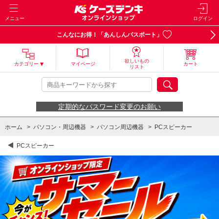
メニュー
ログイン
こんなにお得！「あんしんパスポート」
欲しいもの
カテゴリー
マイページ
カート
リスト
定期的なパスワード変更のお願い
ホーム
>
パソコン・周辺機器
>
パソコン周辺機器
>
PCスピーカー
PCスピーカー