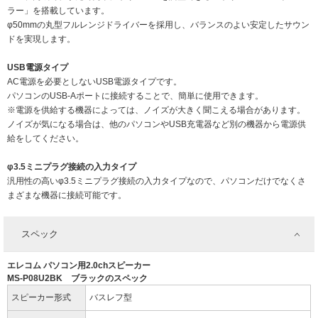
ラー」を搭載しています。
φ50mmの丸型フルレンジドライバーを採用し、バランスのよい安定したサウン
ドを実現します。
USB電源タイプ
AC電源を必要としないUSB電源タイプです。
パソコンのUSB-Aポートに接続することで、簡単に使用できます。
※電源を供給する機器によっては、ノイズが大きく聞こえる場合があります。
ノイズが気になる場合は、他のパソコンやUSB充電器など別の機器から電源供
給をしてください。
φ3.5ミニプラグ接続の入力タイプ
汎用性の高いφ3.5ミニプラグ接続の入力タイプなので、パソコンだけでなくさ
まざまな機器に接続可能です。
スペック
エレコム パソコン用2.0chスピーカー
MS-P08U2BK ブラックのスペック
スピーカー形式
バスレフ型