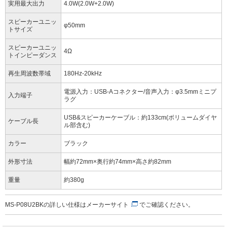
実用最大出力
4.0W(2.0W+2.0W)
スピーカーユニッ
φ50mm
トサイズ
スピーカーユニッ
4Ω
トインピーダンス
再生周波数帯域
180Hz-20kHz
電源入力：USB-Aコネクター/音声入力：φ3.5mmミニプ
入力端子
ラグ
USB&スピーカーケーブル：約133cm(ボリュームダイヤ
ケーブル長
ル部含む)
カラー
ブラック
外形寸法
幅約72mm×奥行約74mm×高さ約82mm
重量
約380g
MS-P08U2BKの詳しい仕様は
メーカーサイト
でご確認ください。