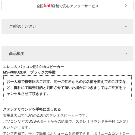
全国
店舗で安心アフターサービス
ご確認ください
商品概要
エレコム パソコン用2.0chスピーカー
MS-P08U2BK ブラックの特徴
お一人様で複数回のご注文、同一ご住所からのお名前を変えてのご注文な
ど、弊社にて転売目的と判断させて頂いた場合につきましてはご注文をキ
ャンセルさせて頂きます。
ステレオサウンドを手軽に楽しめる
実用最大出力4.0Wの2.0chステレオスピーカーです。
パソコンなどのUSB-Aポートからの給電で、ステレオサウンドを手軽にお楽し
みいただけます。
アンプ内蔵で、手元で簡単にボリュームを調整できる「ボリュームコントロー