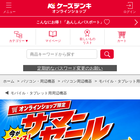
メニュー
ログイン
こんなにお得！「あんしんパスポート」
欲しいもの
カテゴリー
マイページ
カート
リスト
定期的なパスワード変更のお願い
ホーム
>
パソコン・周辺機器
>
パソコン周辺機器
>
モバイル・タブレット用
モバイル・タブレット用周辺機器