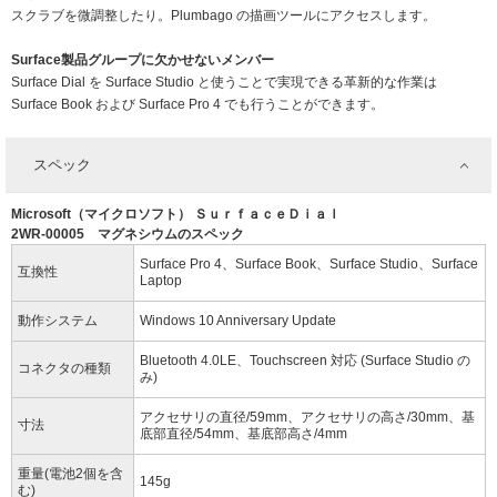
スクラブを微調整したり。Plumbago の描画ツールにアクセスします。
Surface製品グループに欠かせないメンバー
Surface Dial を Surface Studio と使うことで実現できる革新的な作業は
Surface Book および Surface Pro 4 でも行うことができます。
スペック
Microsoft（マイクロソフト） ＳｕｒｆａｃｅＤｉａｌ
2WR-00005 マグネシウムのスペック
Surface Pro 4、Surface Book、Surface Studio、Surface
互換性
Laptop
動作システム
Windows 10 Anniversary Update
Bluetooth 4.0LE、Touchscreen 対応 (Surface Studio の
コネクタの種類
み)
アクセサリの直径/59mm、アクセサリの高さ/30mm、基
寸法
底部直径/54mm、基底部高さ/4mm
重量(電池2個を含
145g
む)