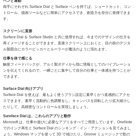
ペンと連動
両手にそれぞれ Surface Dial と Surface ペンを持てば、ショートカット、コン
トロール、描画ツールなどに簡単にアクセスでき、創造力を存分に発揮できま
す。
スクリーンに直接
Surface Dial を Surface Studio と共に使用すれば、今までのデザインの仕方を
再イメージすることができます。直接スクリーン上におくと、目の前のデジタ
ル製図台にカラーピッカーとルーラーが魔法のように現れます。
仕事を体で感じる
触覚フィードバックが、アルミ製ボディから指に情報としてのバイブレーショ
ンを伝えてくれるので、一瞬ごとに集中して自分の仕事と一体感を持つことが
できます。
Surface Dial 向けアプリ
Surface Dial を使えば、最もよく使うブラシ設定に素早くかつ直感的にアクセ
スできます。素早く流動的に色調整をし、キャンバスを回転したり拡大縮小し
たりして、高精密なコントロールを実現しましょう。
Sureface Dial は、これらのアプリと動作
Microsoft は、仕事や遊びに必要なアプリをすべてご用意しています。OneNote
でのインク再生と Surface Dial のシンキング・イン・アクションを見てみまし
ょう。Windows マップを使って 3D で傾けたり。Groove ミュージックで歌の