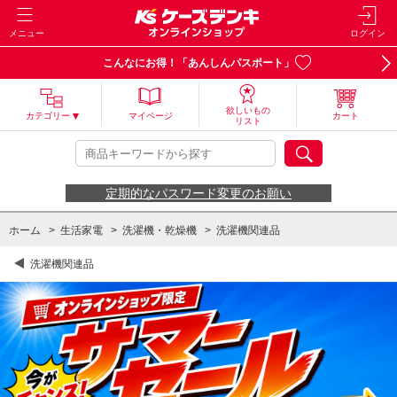
メニュー
ログイン
こんなにお得！「あんしんパスポート」
欲しいもの
カテゴリー
マイページ
カート
リスト
定期的なパスワード変更のお願い
ホーム
>
生活家電
>
洗濯機・乾燥機
>
洗濯機関連品
洗濯機関連品