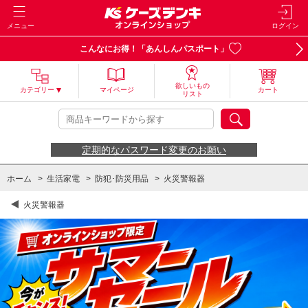
メニュー
ログイン
こんなにお得！「あんしんパスポート」
欲しいもの
カテゴリー
マイページ
カート
リスト
定期的なパスワード変更のお願い
ホーム
>
生活家電
>
防犯･防災用品
>
火災警報器
火災警報器