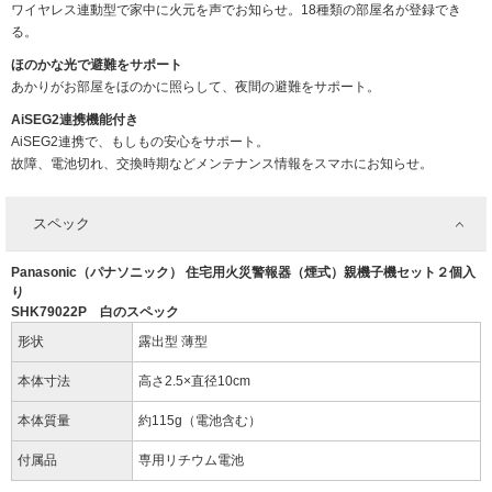
ワイヤレス連動型で家中に火元を声でお知らせ。18種類の部屋名が登録でき
る。
ほのかな光で避難をサポート
あかりがお部屋をほのかに照らして、夜間の避難をサポート。
AiSEG2連携機能付き
AiSEG2連携で、もしもの安心をサポート。
故障、電池切れ、交換時期などメンテナンス情報をスマホにお知らせ。
スペック
Panasonic（パナソニック） 住宅用火災警報器（煙式）親機子機セット２個入
り
SHK79022P 白のスペック
形状
露出型 薄型
本体寸法
高さ2.5×直径10cm
本体質量
約115g（電池含む）
付属品
専用リチウム電池