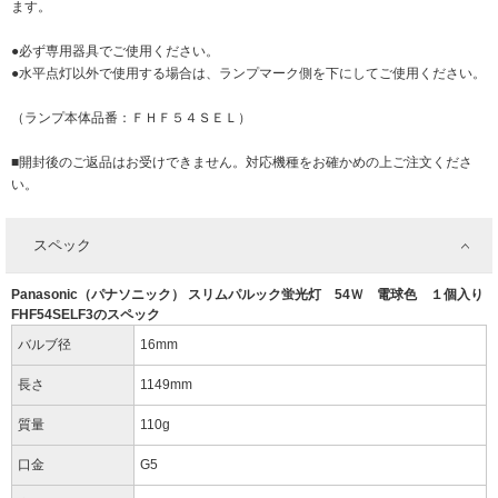
ます。
●必ず専用器具でご使用ください。
●水平点灯以外で使用する場合は、ランプマーク側を下にしてご使用ください。
（ランプ本体品番：ＦＨＦ５４ＳＥＬ）
■開封後のご返品はお受けできません。対応機種をお確かめの上ご注文くださ
い。
スペック
Panasonic（パナソニック） スリムパルック蛍光灯 54Ｗ 電球色 １個入り
FHF54SELF3のスペック
バルブ径
16mm
長さ
1149mm
質量
110g
口金
G5