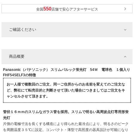
全国
店舗で安心アフターサービス
ご確認ください
商品概要
Panasonic（パナソニック） スリムパルック蛍光灯 54Ｗ 電球色 １個入り
FHF54SELF3の特徴
お一人様で複数回のご注文、同一ご住所からのお名前を変えてのご注文な
ど、弊社にて転売目的と判断させて頂いた場合につきましてはご注文をキ
ャンセルさせて頂きます。
管径１６ｍｍのスリムなガラス管を採用。スリムで明るい高周波点灯専用形蛍
光灯
片側の電極寸法を長くする構造により得られた最冷点により、明るさのピーク
を周囲温度３５℃に設定。コンパクト・薄型で高照度の器具設計が可能になり