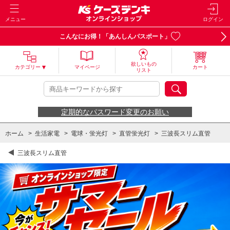
メニュー
ログイン
こんなにお得！「あんしんパスポート」
欲しいもの
カテゴリー
マイページ
カート
リスト
定期的なパスワード変更のお願い
ホーム
>
生活家電
>
電球・蛍光灯
>
直管蛍光灯
>
三波長スリム直管
三波長スリム直管