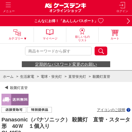
メニュー
ログイン
こんなにお得！「あんしんパスポート」
欲しいもの
カテゴリー
マイページ
カート
リスト
定期的なパスワード変更のお願い
ホーム
>
生活家電
>
電球・蛍光灯
>
直管蛍光灯
>
殺菌灯直管
殺菌灯直管
アイコンのご説明
Panasonic（パナソニック） 殺菌灯 直管・スタータ
形 40Ｗ １個入り