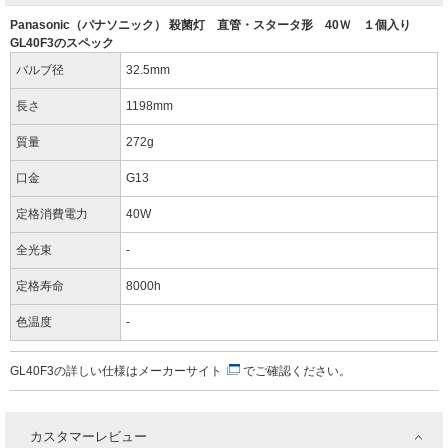
Panasonic（パナソニック） 殺菌灯 直管・スタータ形 40Ｗ １個入り
GL40F3のスペック
バルブ径
32.5mm
長さ
1198mm
質量
272g
口金
G13
定格消費電力
40W
全光束
-
定格寿命
8000h
色温度
-
GL40F3の詳しい仕様は
メーカーサイト
でご確認ください。
カスタマーレビュー