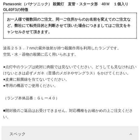
Panasonic（パナソニック） 殺菌灯 直管・スタータ形 40Ｗ １個入り
GL40F3の特徴
お一人様で複数回のご注文、同一ご住所からのお名前を変えてのご注文な
ど、弊社にて転売目的と判断させて頂いた場合につきましてはご注文をキ
ャンセルさせて頂きます。
波長２５３．７nmの紫外放射が持つ殺菌作用を利用したランプです。
空気・水・器物の殺菌に広く用いられます。
●点灯中のランプは絶対に肉眼では見ないでください。どうしても見なければい
けないときは必ずメガネ（普通のメガネやサングラス）をかけてください。
●皮膚に殺菌線を当てないでください。
●専用の機器でご使用ください。
（ランプ本体品番：ＧＬー４０）
■開封後のご返品はお受けできません。対応機種をお確かめの上ご注文くださ
い。
スペック