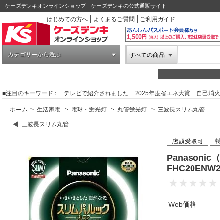
ケーズデンキオンラインショップ - ケーズデンキの公式通販サイト
はじめての方へ
よくあるご質問
ご利用ガイド
カテゴリーから選ぶ
すべての商品
■注目のキーワード：
テレビで紹介されました
2025年度省エネ大賞
自己消火
ホーム
>
生活家電
>
電球・蛍光灯
>
丸管蛍光灯
>
三波長スリム丸管
三波長スリム丸管
Panason
FHC20EN
Web価格