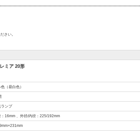
ください。
レミア 20形
ル色（昼白色）
間
光ランプ
16mm 、外径/内径：225/192mm
9mm×231mm