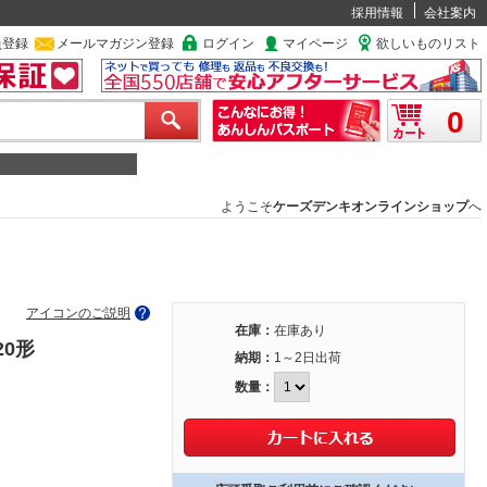
採用情報
会社案内
員登録
メールマガジン登録
ログイン
マイページ
欲しいものリスト
0
ようこそ
ケーズデンキオンラインショップ
へ
アイコンのご説明
在庫：
在庫あり
20形
納期：
1～2日出荷
数量：