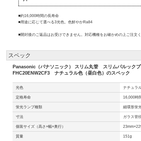
■約16,000時間の長寿命
■用途に応じて選べる3光色。色鮮やかRa84
■開封後のご返品はお受けできません。対応機種をお確かめの上ご注文
スペック
Panasonic（パナソニック） スリム丸管 スリムパルックプ
FHC20ENW2CF3 ナチュラル色（昼白色）のスペック
光色
ナチュラ
定格寿命
16,000時
蛍光ランプ種類
細環形蛍
寸法
ガラス管径：
個装サイズ（高さ×幅×奥行）
23mm×22
質量
151g