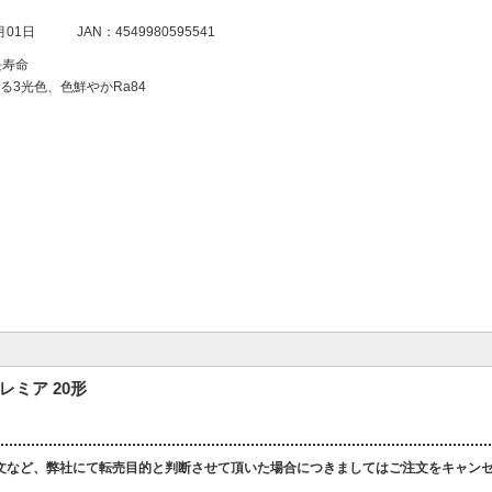
月01日
JAN：4549980595541
長寿命
る3光色、色鮮やかRa84
レミア 20形
文など、弊社にて転売目的と判断させて頂いた場合につきましてはご注文をキャン