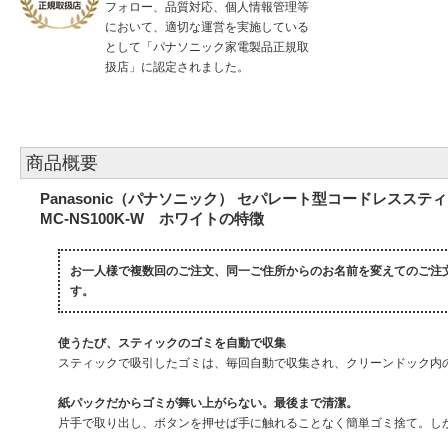
フォロー、品質対応、個人情報管理等
において、適切な運営を実施している
として「パナソニック家電製品正規取
扱店」に認定されました。
商品概要
Panasonic（パナソニック） セパレート型コードレスステ
MC-NS100K-W ホワイトの特徴
お一人様で複数回のご注文、同一ご住所からのお名前を変えてのご注
す。
使うたび、スティックのゴミを自動で収集
スティックで吸引したゴミは、毎回自動で収集され、クリーンドック内
紙パックだからゴミが舞い上がらない。最後まで清潔。
片手で取り出し、ボタンを押せば手に触れることなく簡単ゴミ捨て。しか