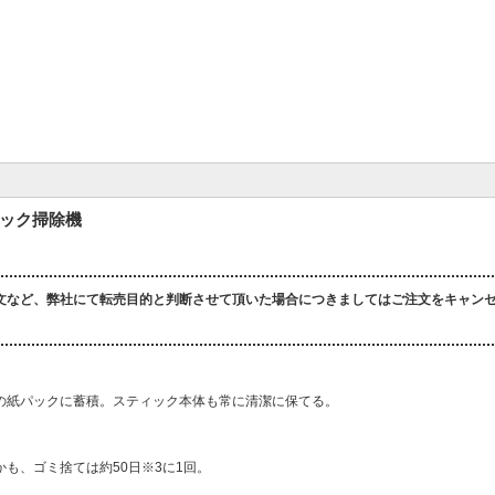
ィック掃除機
文など、弊社にて転売目的と判断させて頂いた場合につきましてはご注文をキャン
の紙パックに蓄積。スティック本体も常に清潔に保てる。
も、ゴミ捨ては約50日※3に1回。