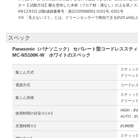
ター【 試験方法】菌を塗布した木材（フロア材：溝なし）の上を床ノズルで
4年12月5日 試験成績書番号：第22105988001-0101号,-0201号
※6 「見えないゴミ」とは、クリーンセンサーで検知できる約20 μm
スペック
Panasonic（パナソニック） セパレート型コードレスステ
MC-NS100K-W ホワイトのスペック
スティッ
集じん方式
クリーン
電源方式
コードレ
スティック：
集じん容積
クリーンド
HIGH：約
使用時間の目安※1※2
AUTO：約
充電時間※2
約3時間
スティック