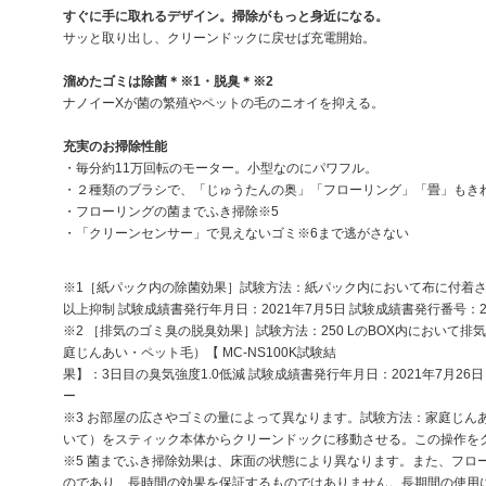
すぐに手に取れるデザイン。掃除がもっと身近になる。
サッと取り出し、クリーンドックに戻せば充電開始。
溜めたゴミは除菌＊※1・脱臭＊※2
ナノイーXが菌の繁殖やペットの毛のニオイを抑える。
充実のお掃除性能
・毎分約11万回転のモーター。小型なのにパワフル。
・２種類のブラシで、「じゅうたんの奥」「フローリング」「畳」もき
・フローリングの菌までふき掃除※5
・「クリーンセンサー」で見えないゴミ※6まで逃がさない
※1［紙パック内の除菌効果］試験方法：紙パック内において布に付着させた
以上抑制 試験成績書発行年月日：2021年7月5日 試験成績書発行番号：21
※2 ［排気のゴミ臭の脱臭効果］試験方法：250 LのBOX内において
庭じんあい・ペット毛）【 MC-NS100K試験結
果】：3日目の臭気強度1.0低減 試験成績書発行年月日：2021年7月26
ー
※3 お部屋の広さやゴミの量によって異なります。試験方法：家庭じんあい
いて）をスティック本体からクリーンドックに移動させる。この操作を
※5 菌までふき掃除効果は、床面の状態により異なります。また、フロ
のであり、長時間の効果を保証するものではありません。長期間の使用に