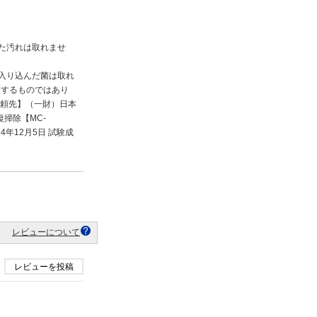
た汚れは取れませ
入り込んだ菌は取れ
証するものではあり
依頼先】（一財）日本
掃除【MC-
年12月5日 試験成
レビューについて
レビューを投稿