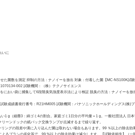
れいに
菌数を測定 抑制の方法：ナノイーを放出 対象：付着した菌【MC-NS100K試験結
070134-002 試験機関：（株）テクノサイエンス
排気をにおい袋に捕集して6段階臭気強度表示法により検証 脱臭の方法：ナノイーを放
日 試験成績書発行番号：R21HM005 試験機関：パナソニックホールディングス(株
1 g（細塵3：綿ゴミ4の割合。家庭ゴミ1日分の平均量＝1 g。一般社団法人 日
クリーンドックの紙パック交換ランプが点滅するまで繰り返す。
ーリングの段差や溝に入り込んだ菌は取れない場合もあります。99 ％以上の除去効
よるブラシの劣化等で、99 %以上の除去効果は減少します。【試験依頼先】（一