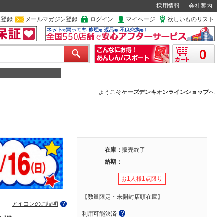
採用情報
会社案内
員登録
メールマガジン登録
ログイン
マイページ
欲しいものリスト
0
ようこそ
ケーズデンキオンラインショップ
へ
在庫：
販売終了
納期：
お1人様1点限り
【数量限定・未開封店頭在庫】
アイコンのご説明
利用可能決済