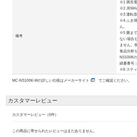
※1 満充
※2 JEM
※3 運転
※4 ふ
ん。
※5 菌
備考
ない場合
ません。
食品分析
NS100
績書番号：第2
※6 ス
MC-NS100K-Wの詳しい仕様は
メーカーサイト
でご確認ください。
カスタマーレビュー
カスタマーレビュー（0件）
この商品に寄せられたレビューはまだありません。