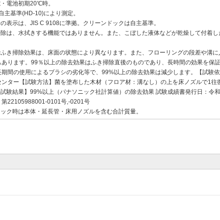
電・電池初期20℃時。
A自主基準(HD-10)により測定。
音の表示は、JIS C 9108に準拠。クリーンドックは自主基準。
き掃除は、水拭きする機能ではありません。また、こぼした液体などが乾燥して付着し
までふき掃除効果は、床面の状態により異なります。また、フローリングの段差や溝に
もあります。99％以上の除去効果はふき掃除直後のものであり、長時間の効果を保
長期間の使用によるブラシの劣化等で、99%以上の除去効果は減少します。【試験
センター【試験方法】菌を塗布した木材（フロア材：溝なし）の上を床ノズルで1往復
Kの試験結果】99%以上（パナソニック社計算値）の除去効果 試験成績書発行日：令和4
2105988001-0101号,-0201号
ティック時は本体・延長管・床用ノズルを含む合計質量。