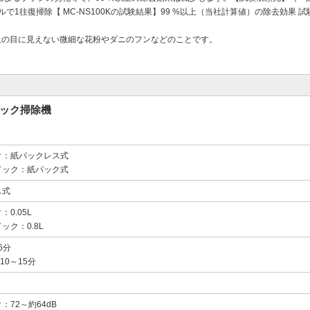
1往復掃除【 MC-NS100Kの試験結果】99 %以上（当社計算値）の除去効果 
以上の目に見えない微細な花粉やダニのフンなどのことです。
ィック掃除機
ク：紙パックレス式
ドック：紙パック式
ス式
0.05L
ック：0.8L
6分
10～15分
：72～約64dB