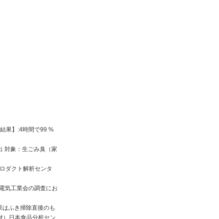
果】:4時間で99 %
出 対象：生ごみ臭（家
)プロダクト解析センタ
本電気工業会の調査にお
果はふき掃除直後のも
財）日本食品分析セン