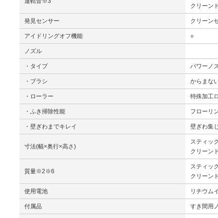
運転音※3
クリーンド
発見センサー
クリーン
アイドリングオフ機能
○
ノズル
・タイプ
パワーノ
・ブラシ
からまな
・ローラー
特殊加工
・ふき掃除性能
フローリ
・壁ぎわまでキレイ
壁ぎわ集
スティック時
寸法(幅×奥行×高さ)
クリーンドッ
スティック時
質量※2※6
クリーンド
使用電池
リチウム
付属品
すき間用ノ