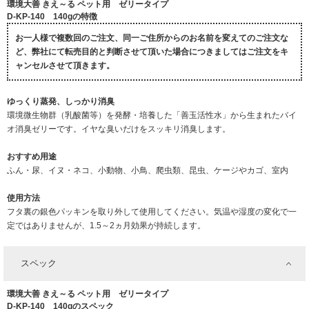
環境大善 きえ～る ペット用 ゼリータイプ
D-KP-140 140gの特徴
お一人様で複数回のご注文、同一ご住所からのお名前を変えてのご注文な
ど、弊社にて転売目的と判断させて頂いた場合につきましてはご注文をキ
ャンセルさせて頂きます。
ゆっくり蒸発、しっかり消臭
環境微生物群（乳酸菌等）を発酵・培養した「善玉活性水」から生まれたバイ
オ消臭ゼリーです。イヤな臭いだけをスッキリ消臭します。
おすすめ用途
ふん・尿、イヌ・ネコ、小動物、小鳥、爬虫類、昆虫、ケージやカゴ、室内
使用方法
フタ裏の銀色パッキンを取り外して使用してください。気温や湿度の変化で一
定ではありませんが、1.5～2ヵ月効果が持続します。
スペック
環境大善 きえ～る ペット用 ゼリータイプ
D-KP-140 140gのスペック