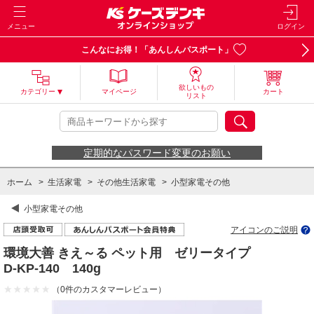
メニュー
ログイン
こんなにお得！「あんしんパスポート」
欲しいもの
カテゴリー
マイページ
カート
リスト
定期的なパスワード変更のお願い
ホーム
>
生活家電
>
その他生活家電
>
小型家電その他
小型家電その他
アイコンのご説明
環境大善 きえ～る ペット用 ゼリータイプ
D-KP-140 140g
（0件のカスタマーレビュー）