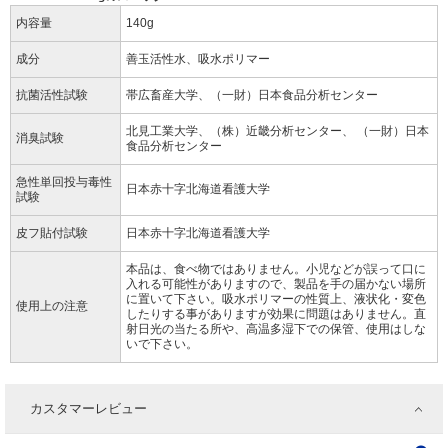
内容量
140g
成分
善玉活性水、吸水ポリマー
抗菌活性試験
帯広畜産大学、（一財）日本食品分析センター
北見工業大学、（株）近畿分析センター、 （一財）日本
消臭試験
食品分析センター
急性単回投与毒性
日本赤十字北海道看護大学
試験
皮フ貼付試験
日本赤十字北海道看護大学
本品は、食べ物ではありません。小児などが誤って口に
入れる可能性がありますので、製品を手の届かない場所
に置いて下さい。吸水ポリマーの性質上、液状化・変色
使用上の注意
したりする事がありますが効果に問題はありません。直
射日光の当たる所や、高温多湿下での保管、使用はしな
いで下さい。
カスタマーレビュー