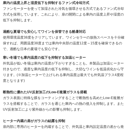
庫内の温度上昇と湿度低下を抑制するファン式冷却方式
ファンモーターを使って加湿された冷気を循環させる方式であるファン式冷却
方式を採用しています。これにより、扉の開閉による庫内の温度上昇や湿度の
低下を抑制します。
過酷な夏場でも安心してワインを保管できる酷暑対応
使用環境温度38度をクリアしています。ワインセラーの放熱スペースを十分確
保すれば、周囲温度38度までは庫内中央部の温度12度～15度を確保できるの
で、過酷な日本の夏場でも安心です。
寒い冬場でも庫内温度の低下を抑制する加温ヒーター
外気温が低い冬場は庫内の温度が下がりすぎることも。本製品は加温ヒーター
付きなので、過度な庫内温度の低下を抑制し、大切なワインを低温劣化から守
ります。(※加温ヒーターで上げられる庫内温度は最大でも外気温プラス4度程
度となります)
断熱性に優れたUV反射加工のLow-E複層ガラスを搭載
ガラス表面に特殊な膜をコーティングすることで断熱性を高めたLow-E複層ガ
ラスを搭載することで、ガラスを通じた庫内への熱の侵入を抑制します。また
UV反射加工により紫外線からの影響も抑制します。
ヒーター内蔵の扉がガラスの結露を抑制
扉内部に専用のヒーターを内蔵することで、外気温と庫内設定温度の差から発