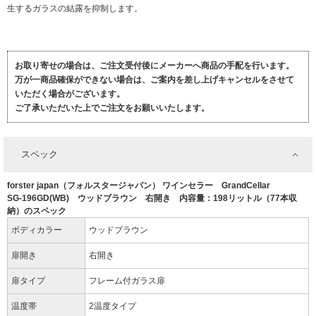
生するガラスの結露を抑制します。
お取り寄せの場合は、ご注文受付後にメーカーへ商品の手配を行います。
万が一商品確保ができない場合は、ご案内を差し上げキャンセルをさせて
いただく場合がございます。
ご了承いただいた上でご注文をお願いいたします。
スペック
forster japan（フォルスタージャパン） ワインセラー GrandCellar
SG-196GD(WB) ウッドブラウン 右開き 内容量：198リットル（77本収
納）のスペック
ボディカラー
ウッドブラウン
扉開き
右開き
扉タイプ
フレーム付ガラス扉
温度帯
2温度タイプ