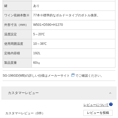
鍵
あり
ワイン収納本数※
77本※標準的なボルドータイプのボトル換算。
外形寸法（mm）
W501×D590×H1270
温度設定
5～20℃
使用周囲温度
10～38℃
定格内容積
192L
製品質量
60㎏
SG-196GD(WB)の詳しい仕様は
メーカーサイト
でご確認ください。
カスタマーレビュー
レビューについて
レビューを投稿
カスタマーレビュー（0件）