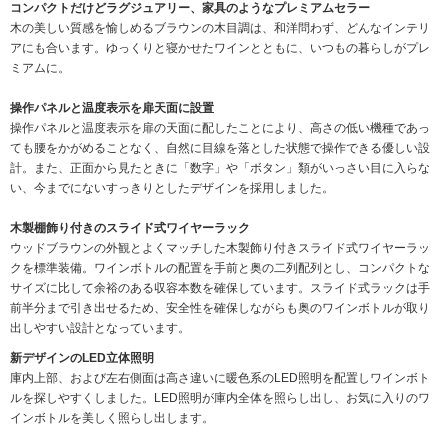
コンパクトだけどラグジュアリー、家具のようなプレミアムセラー
木の美しい質感を愉しめるブラウンの木目調は、和洋問わず、どんなインテリ
アにも合います。ゆっくりと寝かせたワインとともに、いつもの暮らしがプレ
ミアムに。
操作パネルと温度表示を扉天面に設置
操作パネルと温度表示を扉の天面に配したことにより、高さの低い機種であっ
ても腰をかがめることなく、自然に目線を落とした状態で操作できる優しい設
計。また、正面から見たときに「数字」や「ボタン」類がいっさい目に入らな
い、今までにないすっきりとしたデザインを採用しました。
木製棚飾り付きのスライド式ワイヤーラック
ウッドブラウンの外観とよくマッチした木製飾り付きスライド式ワイヤーラッ
クを標準装備。ワインボトルの配置を手前と奥の二列配列とし、コンパクトな
サイズに比して余裕のある収容本数を確保しています。スライド式ラックは手
前半分まで引き出せるため、安全性を確保しながらも奥のワインボトルが取り
出しやすい設計となっています。
新デザインのLED立体照明
庫内上部、および左右側面は高さ違いに暖色系のLED照明を配置しワインボト
ルを探しやすくしました。LED照明が庫内全体を照らし出し、お気に入りのワ
インボトルを美しく照らし出します。