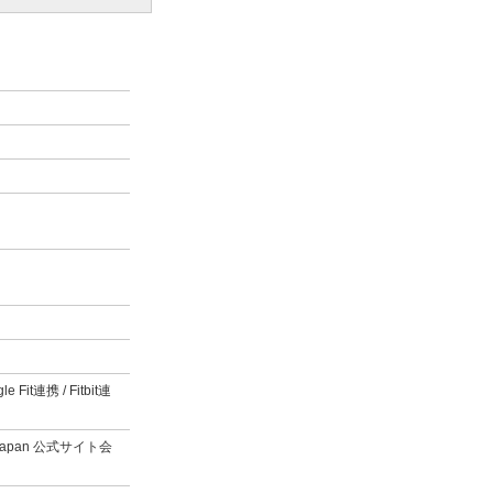
it連携 / Fitbit連
 Japan 公式サイト会