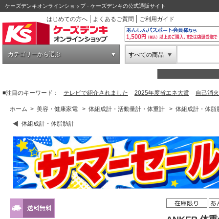
ケーズデンキオンラインショップ - ケーズデンキの公式通販サイト
はじめての方へ
よくあるご質問
ご利用ガイド
カテゴリーから選ぶ
すべての商品
■注目のキーワード：
テレビで紹介されました
2025年度省エネ大賞
自己消火
ホーム
>
美容・健康家電
>
体組成計・活動量計・体重計
>
体組成計・体脂
体組成計・体脂肪計