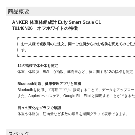
商品概要
ANKER 体重体組成計 Eufy Smart Scale C1
T9146N26 オフホワイトの特徴
お一人様で複数回のご注文、同一ご住所からのお名前を変えてのご注
す。
12の指標で体全体を測定
体重、体脂肪、BMI、心拍数、筋肉量など、体に関する12の指標を測定
Bluetooth対応、健康管理アプリと連携
Bluetoothを使用して専用アプリに接続することで、データをアップロ
また、Appleのヘルスケア、Google Fit、Fitbitと同期するこ
日々の変化をグラフで確認
体重や体脂肪、筋肉量など多数の項目を週間グラフで表示できます。
スペック