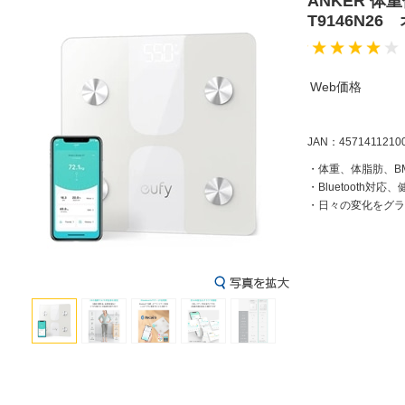
ANKER 体重体
T9146N2
Web価格
JAN：4571411210
・体重、体脂肪、B
・Bluetooth対
・日々の変化をグラ