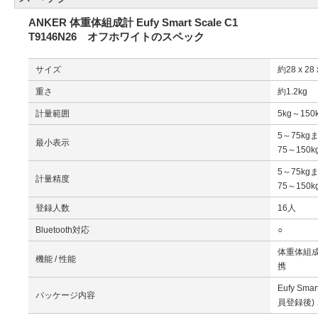
ANKER 体重体組成計 Eufy Smart Scale C1
T9146N26 オフホワイトのスペック
サイズ
約28 x 28 
重さ
約1.2kg
計量範囲
5kg～150
5～75kg
最小表示
75～150
5～75kg
計量精度
75～150
登録人数
16人
Bluetooth対応
○
体重体組成計 
機能 / 性能
携
Eufy Sm
パッケージ内容
員登録後)