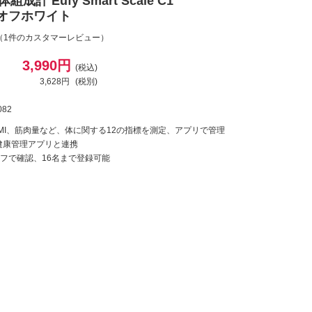
組成計 Eufy Smart Scale C1
6 オフホワイト
（1件のカスタマーレビュー）
3,990円
(税込)
3,628円
(税別)
082
MI、筋肉量など、体に関する12の指標を測定、アプリで管理
応、健康管理アプリと連携
フで確認、16名まで登録可能