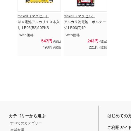
maxell（マクセル）
maxell（マクセル）
単４電池アルカリ１０本入
アルカリ乾電池 ボルテー
り LR03(BS)10PKS
ジ LR03(T)4P
Web価格
Web価格
547円
243円
(税込)
(税込)
498円
221円
(税別)
(税別)
カテゴリーから選ぶ
はじめての
すべてのカテゴリー
ご利用ガイ
生活家電