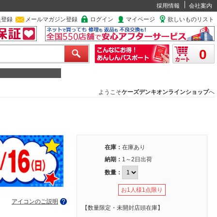
採用情報
会社案内
員登録
メールマガジン登録
ログイン
マイページ
欲しいものリスト
0
ようこそ
ケーズデンキオンラインショップ
へ
在庫：
在庫あり
納期：
1～2日出荷
数量：
お1人様1点限り
アイコンのご説明
【数量限定・未開封店頭在庫】