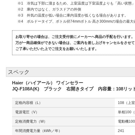
※1 冷気は下部に溜まるため、上室温度は下室温度よりも「高い状態
※2 庫内ではなく、ガラスドアの外側
※3 外気の温度が低い場合に庫内湿度が低くなる場合があります。
※4 ボルドータイプ、ボトル径74mmボトル 高さ300mmの場合の最大
お取り寄せの場合は、ご注文受付後にメーカーへ商品の手配を行います。
万が一商品確保ができない場合は、ご案内を差し上げキャンセルをさせて
ご了承いただいた上でご注文をお願いいたします。
スペック
Haier（ハイアール） ワインセラー
JQ-F108A(K) ブラック 右開きタイプ 内容量：108リ
定格内容積（L）
108（上室
電源電圧（V）
単相100（
定格消費電力（W）
電動機100
年間消費電力量（kWh／年）
241