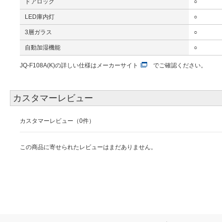
ドアロック
○
LED庫内灯
○
3層ガラス
○
自動加湿機能
○
JQ-F108A(K)の詳しい仕様は
メーカーサイト
でご確認ください。
カスタマーレビュー
カスタマーレビュー（0件）
この商品に寄せられたレビューはまだありません。