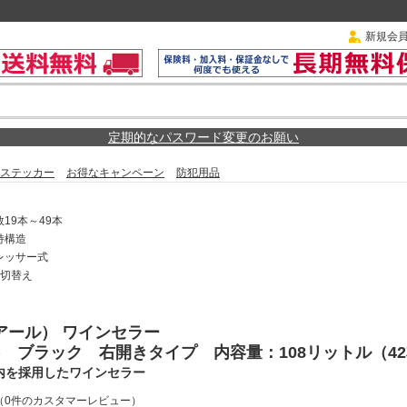
新規会
定期的なパスワード変更のお願い
ステッカー
お得なキャンペーン
防犯用品
19本～49本
持構造
レッサー式
度切替え
イアール） ワインセラー
A(K) ブラック 右開きタイプ 内容量：108リットル（4
内を採用したワインセラー
（0件のカスタマーレビュー）