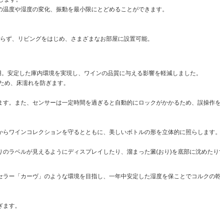
の温度や湿度の変化、振動を最小限にとどめることができます。
取らず、リビングをはじめ、さまざまなお部屋に設置可能。
使用。安定した庫内環境を実現し、ワインの品質に与える影響を軽減しました。
いため、床濡れを防ぎます。
ます。また、センサーは一定時間を過ぎると自動的にロックがかかるため、誤操作
響からワインコレクションを守るとともに、美しいボトルの形を立体的に照らします
のラベルが見えるようにディスプレイしたり、溜まった澱(おり)を底部に沈めたり
セラー「カーヴ」のような環境を目指し、一年中安定した湿度を保ことでコルクの
ぎます。