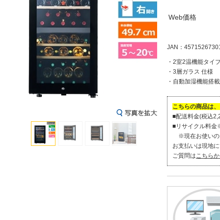
Web価格
JAN：4571526730
・2室2温機能タイ
・3層ガラス 仕様
・自動加湿機能搭載
こちらの商品は、
■配送料金(税込2,2
■リサイクル料金※(
※現在お使いの
お支払いは現地に
ご質問は
こちらか