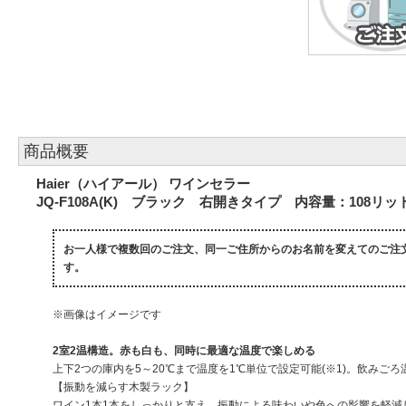
商品概要
Haier（ハイアール） ワインセラー
JQ-F108A(K) ブラック 右開きタイプ 内容量：108リ
お一人様で複数回のご注文、同一ご住所からのお名前を変えてのご注
す。
※画像はイメージです
2室2温構造。赤も白も、同時に最適な温度で楽しめる
上下2つの庫内を5～20℃まで温度を1℃単位で設定可能(※1)。飲み
【振動を減らす木製ラック】
ワイン1本1本をしっかりと支え、振動による味わいや色への影響を軽減