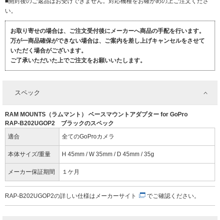
■開封後のご返品はお受けできません。対応機種をお確かめの上ご注文くださ
い。
お取り寄せの場合は、ご注文受付後にメーカーへ商品の手配を行います。
万が一商品確保ができない場合は、ご案内を差し上げキャンセルをさせて
いただく場合がございます。
ご了承いただいた上でご注文をお願いいたします。
スペック
RAM MOUNTS（ラムマント） ベースマウントアダプター for GoPro
RAP-B202UGOP2 ブラックのスペック
適合
全てのGoProカメラ
本体サイズ/重量
H 45mm / W 35mm / D 45mm / 35g
メーカー保証期間
１ケ月
RAP-B202UGOP2の詳しい仕様は
メーカーサイト
でご確認ください。