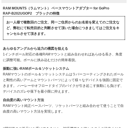
RAM MOUNTS（ラムマント） ベースマウントアダプター for GoPro
RAP-B202UGOP2 ブラックの特徴
お一人様で複数回のご注文、同一ご住所からのお名前を変えてのご注文な
ど、弊社にて転売目的と判断させて頂いた場合につきましてはご注文をキ
ャンセルさせて頂きます。
あらゆるアングルから迫力の構図を狙える
1インチボール対応の各種RAMマウントと組み合わせればあらゆる長さ、角度
に調整可能。ボールに挟み込むだけの簡単着脱。
振動に強いRAMボール＆ソケットシステム
RAMマウントのボール＆ソケットシステムはラバーコーティングされたボール
と剛性の高いアームとマウントパーツによって様々なデバイスを強固に固定で
きます。 ハーレーやオフロードタイプのバイクが引き起こす振動にも負けず、
デバイスのズレや落下を最小限に抑えます。
自由度の高いマウント方法
RAMマウント純正ベースパーツ、ソケットパーツと組み合わせて使うことで自
由度の高いマウント方法を実現します。