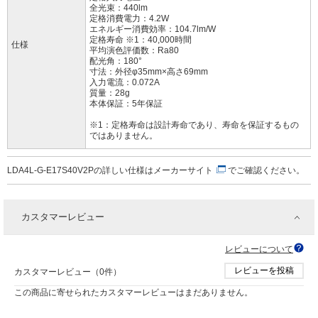
全光束：440lm
定格消費電力：4.2W
エネルギー消費効率：104.7lm/W
定格寿命 ※1：40,000時間
仕様
平均演色評価数：Ra80
配光角：180°
寸法：外径φ35mm×高さ69mm
入力電流：0.072A
質量：28g
本体保証：5年保証
※1：定格寿命は設計寿命であり、寿命を保証するもの
ではありません。
LDA4L-G-E17S40V2Pの詳しい仕様は
メーカーサイト
でご確認ください。
カスタマーレビュー
レビューについて
レビューを投稿
カスタマーレビュー（0件）
この商品に寄せられたカスタマーレビューはまだありません。