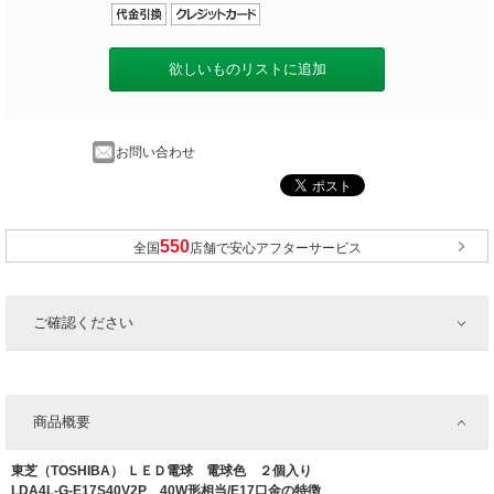
欲しいものリストに追加
お問い合わせ
全国
店舗で安心アフターサービス
ご確認ください
商品概要
東芝（TOSHIBA） ＬＥＤ電球 電球色 ２個入り
LDA4L-G-E17S40V2P 40W形相当/E17口金の特徴