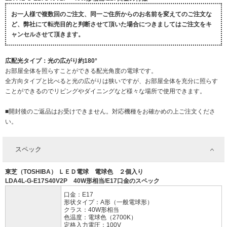
お一人様で複数回のご注文、同一ご住所からのお名前を変えてのご注文な
ど、弊社にて転売目的と判断させて頂いた場合につきましてはご注文をキ
ャンセルさせて頂きます。
広配光タイプ：光の広がり約180°
お部屋全体を照らすことができる配光角度の電球です。
全方向タイプと比べると光の広がりは狭いですが、お部屋全体を充分に照らす
ことができるのでリビングやダイニングなど様々な場所で使用できます。
■開封後のご返品はお受けできません。対応機種をお確かめの上ご注文くださ
い。
スペック
東芝（TOSHIBA） ＬＥＤ電球 電球色 ２個入り
LDA4L-G-E17S40V2P 40W形相当/E17口金のスペック
口金：E17
形状タイプ：A形（一般電球形）
クラス：40W形相当
色温度：電球色（2700K）
定格入力電圧：100V