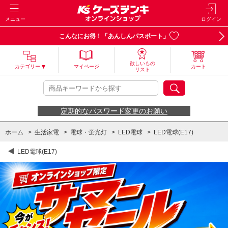
メニュー
ログイン
こんなにお得！「あんしんパスポート」
欲しいもの
カテゴリー
マイページ
カート
リスト
定期的なパスワード変更のお願い
ホーム
>
生活家電
>
電球・蛍光灯
>
LED電球
>
LED電球(E17)
LED電球(E17)