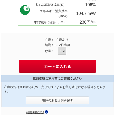
106%
省エネ基準達成率(%)：
エネルギー消費効率
104.7lm/W
(lm/W)
230円/年
年間電気代目安(円/年)：
在庫：
在庫あり
納期：
1～2日出荷
数量：
店頭受取ご利用前にご確認ください
在庫状況は変動するため、売り切れによりお取り寄せになる場合がありま
す。
在庫のある店舗を探す
利用可能決済