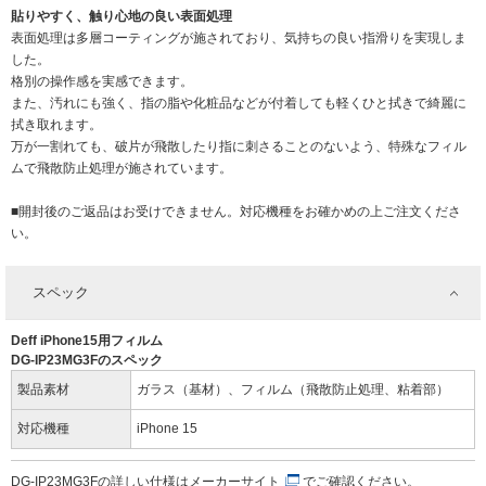
貼りやすく、触り心地の良い表面処理
表面処理は多層コーティングが施されており、気持ちの良い指滑りを実現しま
した。
格別の操作感を実感できます。
また、汚れにも強く、指の脂や化粧品などが付着しても軽くひと拭きで綺麗に
拭き取れます。
万が一割れても、破片が飛散したり指に刺さることのないよう、特殊なフィル
ムで飛散防止処理が施されています。
■開封後のご返品はお受けできません。対応機種をお確かめの上ご注文くださ
い。
スペック
Deff iPhone15用フィルム
DG-IP23MG3Fのスペック
製品素材
ガラス（基材）、フィルム（飛散防止処理、粘着部）
対応機種
iPhone 15
DG-IP23MG3Fの詳しい仕様は
メーカーサイト
でご確認ください。