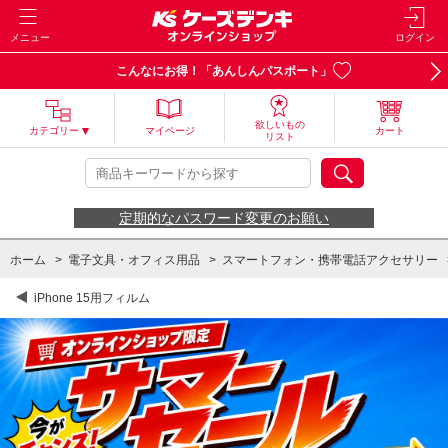
メニュー
ログイン
こんなにお得！「あんしんパスポート」
欲しいもの
カテゴリー
マイページ
カート
リスト
定期的なパスワード変更のお願い
ホーム
>
電子文具・オフィス用品
>
スマートフォン・携帯電話アクセサリー
iPhone 15用フィルム