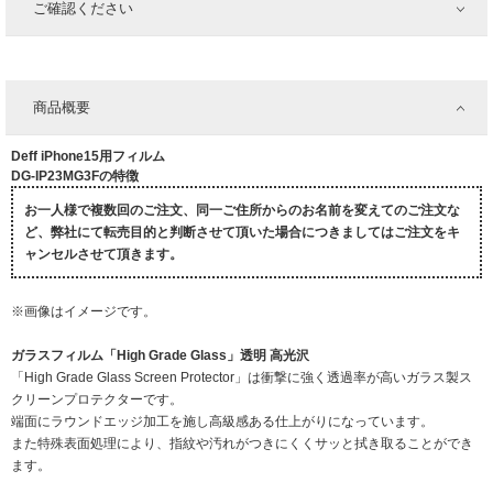
ご確認ください
商品概要
Deff iPhone15用フィルム
DG-IP23MG3Fの特徴
お一人様で複数回のご注文、同一ご住所からのお名前を変えてのご注文な
ど、弊社にて転売目的と判断させて頂いた場合につきましてはご注文をキ
ャンセルさせて頂きます。
※画像はイメージです。
ガラスフィルム「High Grade Glass」透明 高光沢
「High Grade Glass Screen Protector」は衝撃に強く透過率が高いガラス製ス
クリーンプロテクターです。
端面にラウンドエッジ加工を施し高級感ある仕上がりになっています。
また特殊表面処理により、指紋や汚れがつきにくくサッと拭き取ることができ
ます。