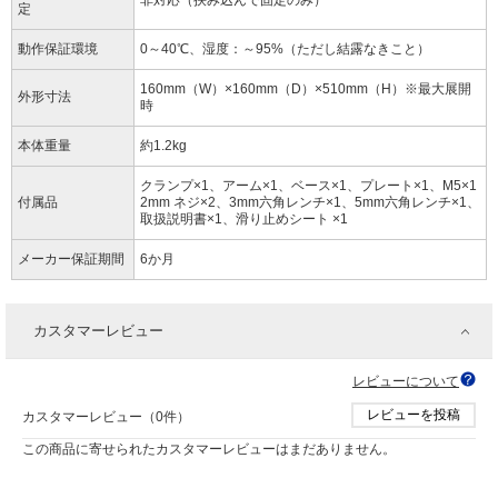
非対応（挟み込んで固定のみ）
定
動作保証環境
0～40℃、湿度：～95%（ただし結露なきこと）
160mm（W）×160mm（D）×510mm（H）※最大展開
外形寸法
時
本体重量
約1.2kg
クランプ×1、アーム×1、ベース×1、プレート×1、M5×1
付属品
2mm ネジ×2、3mm六角レンチ×1、5mm六角レンチ×1、
取扱説明書×1、滑り止めシート ×1
メーカー保証期間
6か月
カスタマーレビュー
レビューについて
レビューを投稿
カスタマーレビュー（0件）
この商品に寄せられたカスタマーレビューはまだありません。