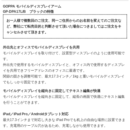
GOPPA モバイルディスプレイアーム
GP-DPA17L/B ブラックの特徴
お一人様で複数回のご注文、同一ご住所からのお名前を変えてのご注文な
ど、弊社にて転売目的と判断させて頂いた場合につきましてはご注文をキ
ャンセルさせて頂きます。
外出先とオフィスでモバイルディスプレイを共用
モバイルディスプレイを取り付けて、設置型ディスプレイのように使用可能で
す。
外出先で使用するモバイルディスプレイと、オフィス内で使用するディスプレ
イを共用できフリーアドレスのオフィスに最適です。
関節の固さを調整可能で、最大17.3インチ／1kg と重いモバイルディスプレイ
でもしっかり固定できます。
モバイルディスプレイを縦向きに固定してテキスト編集が快適
モバイルディスプレイを縦向きに固定して、縦長の画面で快適にテキスト編集
を行うことができます。
iPad／iPad Pro／Androidタブレット対応
最大17.3インチまで対応し大きな iPad Proでも机上の自由な場所に設置できま
す。充電用のケーブル穴があるため、充電しながら使用できます。