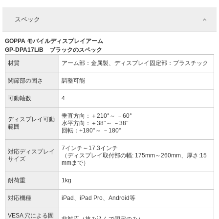
スペック
GOPPA モバイルディスプレイアーム
GP-DPA17L/B ブラックのスペック
材質
アーム部：金属製、ディスプレイ固定部：プラスチック
関節部の固さ
調整可能
可動軸数
4
垂直方向：＋210°～ －60°
ディスプレイ可動
水平方向：＋38°～ －38°
範囲
回転：+180°～ －180°
7インチ～17.3インチ
対応ディスプレイ
（ディスプレイ取付部の幅: 175mm～260mm、厚さ:15
サイズ
mmまで）
耐荷重
1kg
対応機種
iPad、iPad Pro、Android等
VESA 穴による固