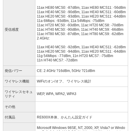
11ax HE80 MCS0: -87dBm, 11ax HE80 MCS11: -56dBm
11ax HE40 MCS0: -90dBm, 11ax HE40 MCS11: -60dBm
11ax HE20 MCS0: -93dBm, 11ax HE20 MCS11: -64dBm
11a 6Mbps: -93dBm, 11a 54Mbps: -75dBm
11ac HT20 MCS0: -93dBm, 11ac HT20 MCS8: -70dBm
受信感度
11ac HT40 MCS0: -90dBm, 11ac HT40 MCS9: -66dBm
11ac HT80 MCS0: -87dBm, 11ac HT80 MCS9: -62dBm
2.4GHz:
11ax HE40 MCS0: -92dBm, 11ax HE40 MCS11: -62dBm
11ax HE20 MCS0: -94dBm, 11ax HE20 MCS11: -64dBm
11g 54Mbps: -77dBm, 11n HT20 MCS7: -75dBm
11n HT40 MCS7: -72dBm
発信パワー
CE: 2.4GHz ?16dBm, 5GHz ?21dBm
ワイヤレス機能
WiFiのオン/オフ、 ワイヤレス統計
ワイヤレスセキュ
WEP, WPA, WPA2, WPA3
リティ
その他
付属品
RE600X本体、かんたん設定ガイド
Microsoft Windows 98SE, NT, 2000, XP, Vista? or Windo