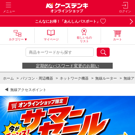
メニュー
ログイン
こんなにお得！「あんしんパスポート」
欲しいもの
カテゴリー
マイページ
カート
リスト
定期的なパスワード変更のお願い
ホーム
>
パソコン・周辺機器
>
ネットワーク機器
>
無線ルーター
>
無線ア
無線アクセスポイント