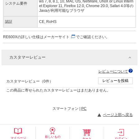
ws 7, 8, 8.1, 10, MAC OS, NetWare, UNIX or Linux Intern
システム要件
et Explorer 11, Firefox 12.0, Chrome 20.0, Safari 4.0等の
Javaが利用可能なブラウザ
認証
CE, RoHS
RE600Xの詳しい仕様は
メーカーサイト
でご確認ください。
カスタマーレビュー
レビューについて
レビューを投稿
カスタマーレビュー（0件）
この商品に寄せられたカスタマーレビューはまだありません。
スマートフォン |
PC
ページ上部へ戻る
欲しいもの
マイページ
カート
ログイン