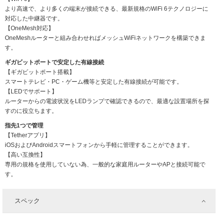
より高速で、より多くの端末が接続できる、最新規格のWiFi 6テクノロジーに
対応した中継器です。
【OneMesh対応】
OneMeshルーターと組み合わせればメッシュWiFiネットワークを構築できま
す。
ギガビットポートで安定した有線接続
【ギガビットポート搭載】
スマートテレビ・PC・ゲーム機等と安定した有線接続が可能です。
【LEDでサポート】
ルーターからの電波状況をLEDランプで確認できるので、最適な設置場所を探
すのに役立ちます。
指先1つで管理
【Tetherアプリ】
iOSおよびAndroidスマートフォンから手軽に管理することができます。
【高い互換性】
専用の規格を使用していない為、一般的な家庭用ルーターやAPと接続可能で
す。
スペック