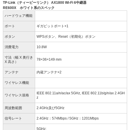
TP-Link（ティーピーリンク） AX1800 Wi-Fi 6中継器
RE600X ホワイト系のスペック
ハードウェア機能
ポート
ギガビットポート×1
ボタン
WPSボタン、Reset（初期化）ボタン
消費電力
10.8W
寸法（幅 X 奥行き
78×36×149 mm
X 高さ）
アンテナ
内蔵アンテナ×2
ワイヤレス機能
IEEE 802.11a/n/ac/ax 5GHz, IEEE 802.11b/g/n/ax 2.4GH
ワイヤレス規格
z
周波数範囲
2.4GHz及び5GHz
信号レート
2.4GHz：574Mbps / 5GHz：1201Mbps
5GHz: