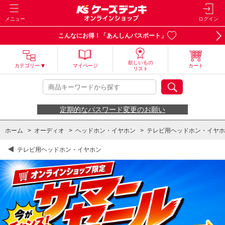
メニュー
ログイン
こんなにお得！「あんしんパスポート」
欲しいもの
カテゴリー
マイページ
カート
リスト
定期的なパスワード変更のお願い
ホーム
>
オーディオ
>
ヘッドホン・イヤホン
>
テレビ用ヘッドホン・イヤホ
テレビ用ヘッドホン・イヤホン