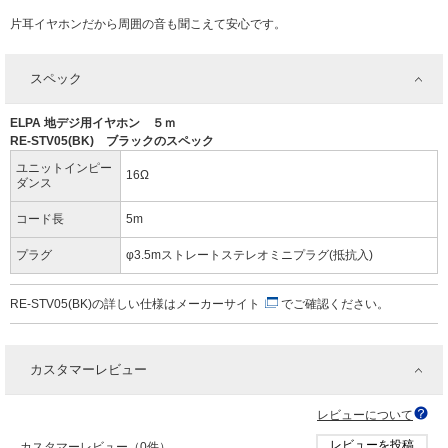
片耳イヤホンだから周囲の音も聞こえて安心です。
スペック
ELPA 地デジ用イヤホン ５ｍ
RE-STV05(BK) ブラックのスペック
ユニットインピー
16Ω
ダンス
コード長
5m
プラグ
φ3.5mストレートステレオミニプラグ(抵抗入)
RE-STV05(BK)の詳しい仕様は
メーカーサイト
でご確認ください。
カスタマーレビュー
レビューについて
レビューを投稿
カスタマーレビュー（0件）