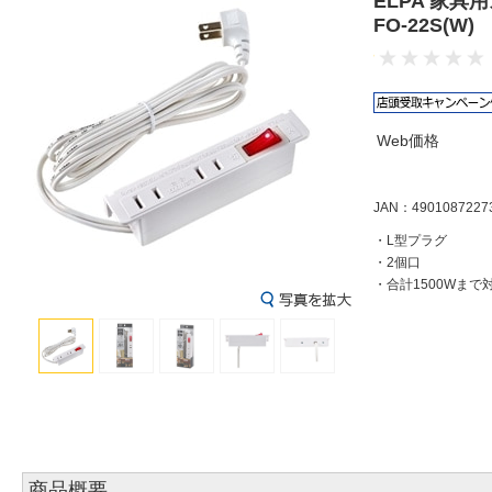
ELPA 家
FO-22S(W
Web価格
JAN：4901087227
・L型プラグ
・2個口
・合計1500Wまで
商品概要