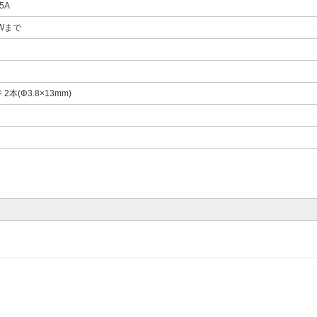
5A
0Wまで
2本(Φ3.8×13mm)