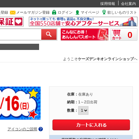
採用情報
会社案内
員登録
メールマガジン登録
ログイン
マイページ
欲しいものリスト
0
ようこそ
ケーズデンキオンラインショップ
へ
在庫：
在庫あり
納期：
1～2日出荷
数量：
アイコンのご説明