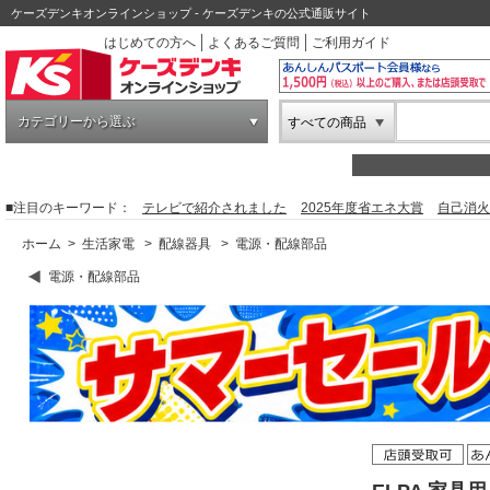
ケーズデンキオンラインショップ - ケーズデンキの公式通販サイト
はじめての方へ
よくあるご質問
ご利用ガイド
カテゴリーから選ぶ
すべての商品
■注目のキーワード：
テレビで紹介されました
2025年度省エネ大賞
自己消火
ホーム
>
生活家電
>
配線器具
>
電源・配線部品
電源・配線部品