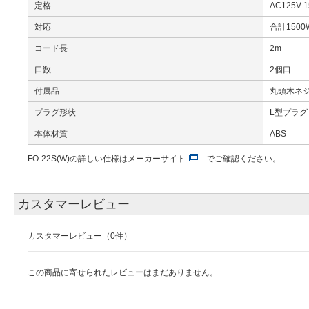
定格
AC125V 1
対応
合計150
コード長
2m
口数
2個口
付属品
丸頭木ネジ 
プラグ形状
L型プラグ
本体材質
ABS
FO-22S(W)の詳しい仕様は
メーカーサイト
でご確認ください。
カスタマーレビュー
カスタマーレビュー（0件）
この商品に寄せられたレビューはまだありません。