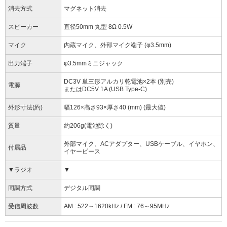
消去方式
マグネット消去
スピーカー
直径50mm 丸型 8Ω 0.5W
マイク
内蔵マイク、外部マイク端子 (φ3.5mm)
出力端子
φ3.5mmミニジャック
DC3V 単三形アルカリ乾電池×2本 (別売)
電源
またはDC5V 1A (USB Type-C)
外形寸法(約)
幅126×高さ93×厚さ40 (mm) (最大値)
質量
約206g(電池除く)
外部マイク、ACアダプター、USBケーブル、イヤホン、
付属品
イヤーピース
▼ラジオ
▼
同調方式
デジタル同調
受信周波数
AM : 522～1620kHz / FM : 76～95MHz