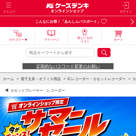
メニュー
ログイン
こんなにお得！「あんしんパスポート」
欲しいもの
カテゴリー
マイページ
カート
リスト
定期的なパスワード変更のお願い
ホーム
>
電子文具・オフィス用品
>
ICレコーダー・カセットレコーダー
>
カ
カセットプレーヤー・レコーダー