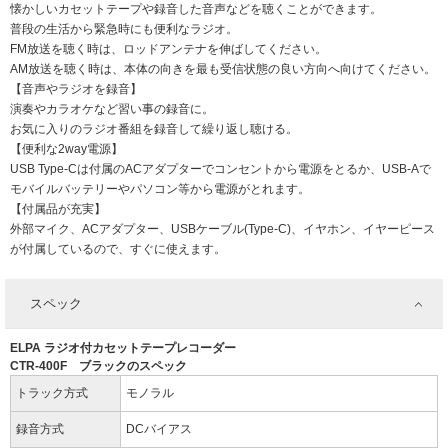
懐かしいカセットテープや録音した音声などを聴くことができます。
普段の生活から緊急時にも便利なラジオ。
FM放送を聴く時は、ロッドアンテナを伸ばしてください。
AM放送を聴く時は、本体の向きを最も受信状態の良い方向へ向けてください。
【音声やラジオを録音】
演奏やカラオケなど習い事の録音に。
お気に入りのラジオ番組を録音して繰り返し聴ける。
【便利な2way電源】
USB Type-Cは付属のACアダプターでコンセントから電源をとるか、USB-Aで
モバイルバッテリーやパソコン等から電源がとれます。
【付属品が充実】
外部マイク、ACアダプター、USBケーブル(Type-C)、イヤホン、イヤーピース
が付属しているので、すぐに使えます。
スペック
ELPA ラジオ付カセットテープレコーダー
CTR-400F ブラックのスペック
トラック方式
モノラル
録音方式
DCバイアス