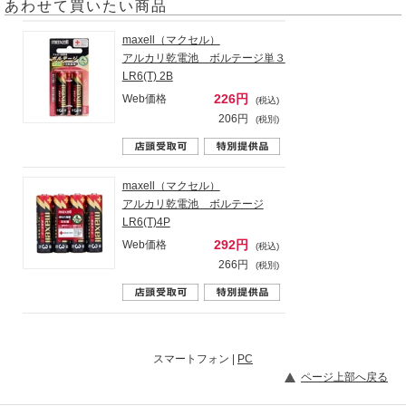
あわせて買いたい商品
maxell（マクセル）
アルカリ乾電池 ボルテージ単３
LR6(T) 2B
226円
Web価格
(税込)
206円
(税別)
maxell（マクセル）
アルカリ乾電池 ボルテージ
LR6(T)4P
292円
Web価格
(税込)
266円
(税別)
スマートフォン |
PC
ページ上部へ戻る