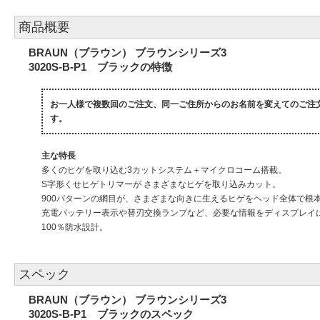
商品概要
BRAUN（ブラウン） ブラウンシリーズ3
3020S-B-P1 ブラックの特徴
お一人様で複数回のご注文、同一ご住所からのお名前を変えてのご注
す。
主な特長
多くのヒゲを取り込む3カットシステム＋マイクロコーム搭載。
S字形くせヒゲトリマーが さまざまなヒゲを取り込みカット。
900パターンの網目が、さまざまな向きに生えるヒゲをヘッド全体で根
充電バッテリー表示や替刃交換ランプなど、必要な情報をディスプレイに
100％防水設計。
スペック
BRAUN（ブラウン） ブラウンシリーズ3
3020S-B-P1 ブラックのスペック