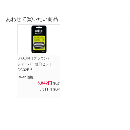
あわせて買いたい商品
BRAUN（ブラウン）
シェーバー替刃セット
F/C32B-6
Web価格
5,842円
(税込)
5,311円
(税別)