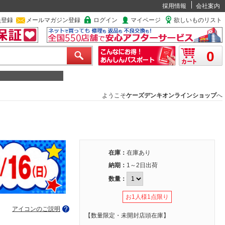
採用情報
会社案内
員登録
メールマガジン登録
ログイン
マイページ
欲しいものリスト
0
ようこそ
ケーズデンキオンラインショップ
へ
在庫：
在庫あり
納期：
1～2日出荷
数量：
お1人様1点限り
アイコンのご説明
【数量限定・未開封店頭在庫】