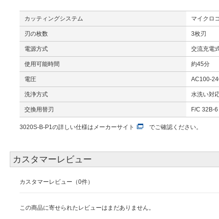
カッティングシステム
マイクロ
刃の枚数
3枚刃
電源方式
交流充電
使用可能時間
約45分
電圧
AC100-2
洗浄方式
水洗い対
交換用替刃
F/C 32B-6
3020S-B-P1の詳しい仕様は
メーカーサイト
でご確認ください。
カスタマーレビュー
カスタマーレビュー（0件）
この商品に寄せられたレビューはまだありません。