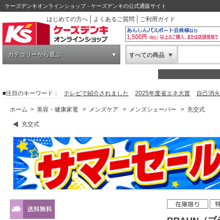
ケーズデンキオンラインショップ - ケーズデンキの公式通販サイト
はじめての方へ
よくあるご質問
ご利用ガイド
カテゴリーから選ぶ
すべての商品
■注目のキーワード：
テレビで紹介されました
2025年度省エネ大賞
自己消火
ホーム
>
美容・健康家電
>
メンズケア
>
メンズシェーバー
>
充交式
充交式