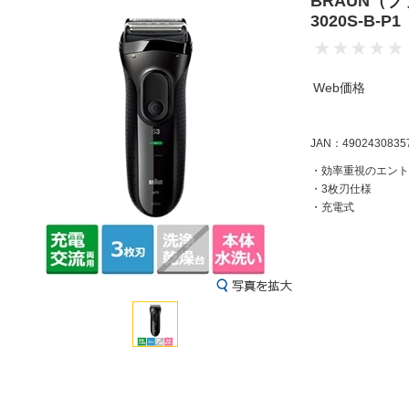
BRAUN（
3020S-B-
Web価格
JAN：4902430835
・効率重視のエント
・3枚刃仕様
・充電式