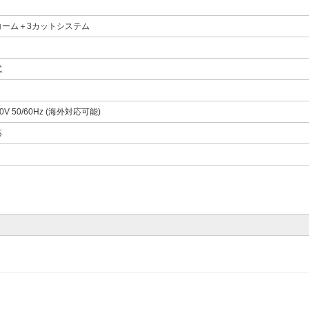
コーム＋3カットシステム
式
40V 50/60Hz (海外対応可能)
応