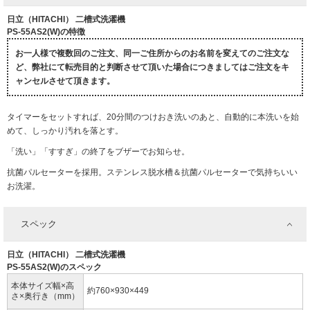
日立（HITACHI） 二槽式洗濯機
PS-55AS2(W)の特徴
お一人様で複数回のご注文、同一ご住所からのお名前を変えてのご注文な
ど、弊社にて転売目的と判断させて頂いた場合につきましてはご注文をキ
ャンセルさせて頂きます。
タイマーをセットすれば、20分間のつけおき洗いのあと、自動的に本洗いを始
めて、しっかり汚れを落とす。
「洗い」「すすぎ」の終了をブザーでお知らせ。
抗菌パルセーターを採用。ステンレス脱水槽＆抗菌パルセーターで気持ちいい
お洗濯。
スペック
日立（HITACHI） 二槽式洗濯機
PS-55AS2(W)のスペック
本体サイズ幅×高
約760×930×449
さ×奥行き（mm）