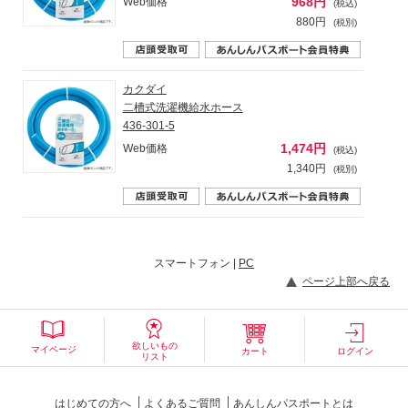
968円
Web価格
(税込)
880円
(税別)
カクダイ
二槽式洗濯機給水ホース
436-301-5
1,474円
Web価格
(税込)
1,340円
(税別)
スマートフォン |
PC
ページ上部へ戻る
欲しいもの
マイページ
カート
ログイン
リスト
はじめての方へ
よくあるご質問
あんしんパスポートとは