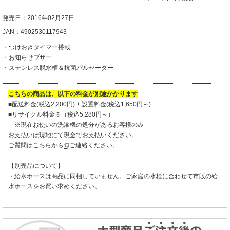
発売日：2016年02月27日
JAN：4902530117943
・つけおきタイマー搭載
・お知らせブザー
・ステンレス脱水槽＆抗菌パルセーター
こちらの商品は、以下の料金が別途かかります
■配送料金(税込2,200円) + 設置料金(税込1,650円～)
■リサイクル料金※（税込5,280円～）
※現在お使いの洗濯機の処分があるお客様のみ
お支払いは現地にて現金でお支払いください。
ご質問は
こちらから
ご連絡ください。
【別売品について】
・給水ホースは商品に同梱していません。ご家庭の水栓に合わせて市販の給
水ホースをお買い求めください。