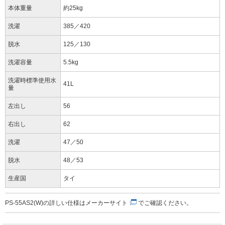
本体重量
約25kg
洗濯
385／420
脱水
125／130
洗濯容量
5.5kg
洗濯時標準使用水
41L
量
左出し
56
右出し
62
洗濯
47／50
脱水
48／53
生産国
タイ
PS-55AS2(W)の詳しい仕様は
メーカーサイト
でご確認ください。