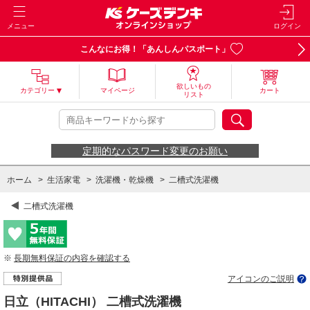
メニュー
ログイン
こんなにお得！「あんしんパスポート」
欲しいもの
カテゴリー
マイページ
カート
リスト
定期的なパスワード変更のお願い
ホーム
>
生活家電
>
洗濯機・乾燥機
>
二槽式洗濯機
二槽式洗濯機
※
長期無料保証の内容を確認する
アイコンのご説明
日立（HITACHI） 二槽式洗濯機