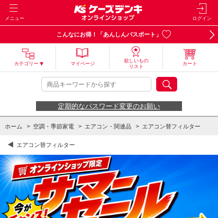
メニュー
ログイン
こんなにお得！「あんしんパスポート」
欲しいもの
カテゴリー
マイページ
カート
リスト
定期的なパスワード変更のお願い
ホーム
>
空調・季節家電
>
エアコン・関連品
>
エアコン替フィルター
エアコン替フィルター