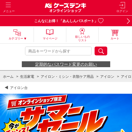
メニュー
ログイン
こんなにお得！「あんしんパスポート」
欲しいもの
カテゴリー
マイページ
カート
リスト
定期的なパスワード変更のお願い
ホーム
>
生活家電
>
アイロン・ミシン・衣類ケア用品
>
アイロン
>
アイロ
アイロン台