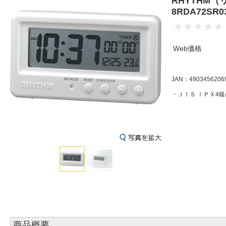
RHYTHM
8RDA72SR0
Web価格
JAN：4903456206
・ＪＩＳ ＩＰＸ4
商品概要