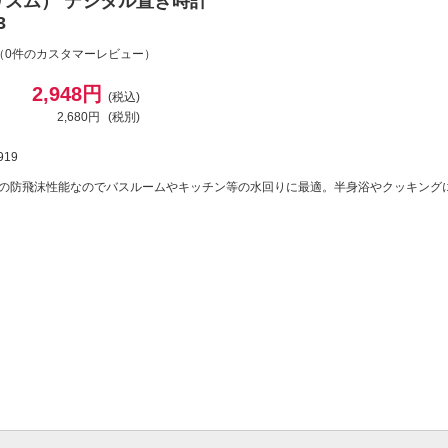
（リズム） デジタル置き時計
3
（0件のカスタマーレビュー）
2,948円
(税込)
2,680円
(税別)
919
級の防飛沫性能なのでバスルームやキッチン等の水回りに最適。半身浴やクッキング