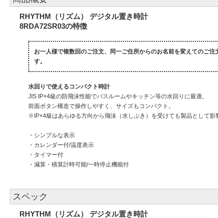
RHYTHM（リズム） デジタル置き時計
8RDA72SR03の特徴
お一人様で複数回のご注文、同一ご住所からのお名前を変えてのご注
す。
水回りで使えるコンパクト時計
JIS IP×4級の防飛沫性能でバスルームやキッチン等の水回りに最適。
前面ボタン構造で操作しやすく、サイズもコンパクト。
※IP×4級はあらゆる方向から飛沫（水しぶき）を受けても製品として影
・シンプルな表示
・カレンダー付/温度表示
・タイマー付
・減算・積算計時可能/一時停止機能付
スペック
RHYTHM（リズム） デジタル置き時計