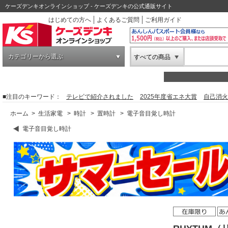
ケーズデンキオンラインショップ - ケーズデンキの公式通販サイト
はじめての方へ
よくあるご質問
ご利用ガイド
カテゴリーから選ぶ
すべての商品
■注目のキーワード：
テレビで紹介されました
2025年度省エネ大賞
自己消火
ホーム
>
生活家電
>
時計
>
置時計
>
電子音目覚し時計
電子音目覚し時計