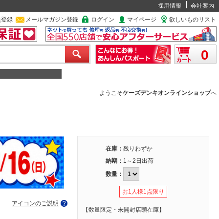
採用情報
会社案内
員登録
メールマガジン登録
ログイン
マイページ
欲しいものリスト
0
ようこそ
ケーズデンキオンラインショップ
へ
在庫：
残りわずか
納期：
1～2日出荷
数量：
お1人様1点限り
アイコンのご説明
【数量限定・未開封店頭在庫】