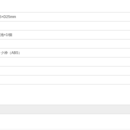
5×D25mm
電池×1l個
ク枠（ABS）