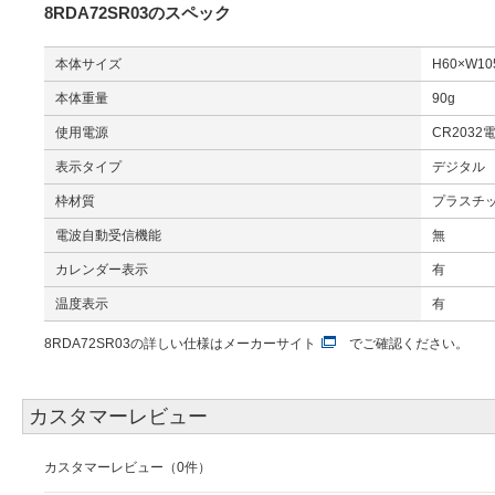
8RDA72SR03のスペック
本体サイズ
H60×W10
本体重量
90g
使用電源
CR2032
表示タイプ
デジタル
枠材質
プラスチッ
電波自動受信機能
無
カレンダー表示
有
温度表示
有
8RDA72SR03の詳しい仕様は
メーカーサイト
でご確認ください。
カスタマーレビュー
カスタマーレビュー（0件）