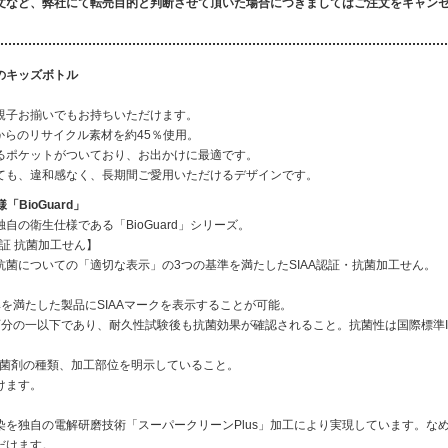
文など、弊社にて転売目的と判断させて頂いた場合につきましてはご注文をキャン
のキッズボトル
親子お揃いでもお持ちいただけます。
からのリサイクル素材を約45％使用。
るポケットがついており、お出かけに最適です。
ても、違和感なく、長期間ご愛用いただけるデザインです。
BioGuard」
自の衛生仕様である「BioGuard」シリーズ。
証 抗菌加工せん】
菌についての「適切な表示」の3つの基準を満たしたSIAA認証・抗菌加工せん。
準を満たした製品にSIAAマークを表示することが可能。
の一以下であり、耐久性試験後も抗菌効果が確認されること。抗菌性は国際標準ISO
抗菌剤の種類、加工部位を明示していること。
けます。
を独自の電解研磨技術「スーパークリーンPlus」加工により実現しています。な
だけます。