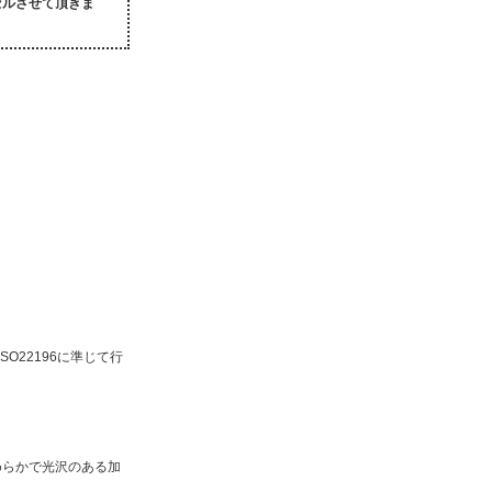
セルさせて頂きま
22196に準じて行
めらかで光沢のある加