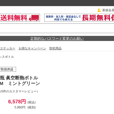
新規会
定期的なパスワード変更のお願い
ステッカー
お得なキャンペーン
防犯用品
レスボトル
瓶 眞空断熱ボトル
0 GM ミントグリーン
（0件のカスタマーレビュー）
6,578円
(税込)
5,980円
(税別)