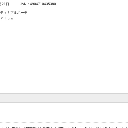
月21日
JAN：4904710435380
ティナブルポーチ
Ｐｌｕｓ