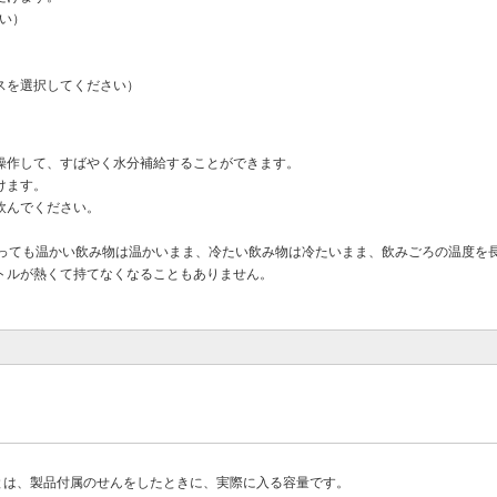
い）
スを選択してください）
操作して、すばやく水分補給することができます。
けます。
飲んでください。
経っても温かい飲み物は温かいまま、冷たい飲み物は冷たいまま、飲みごろの温度を
トルが熱くて持てなくなることもありません。
とは、製品付属のせんをしたときに、実際に入る容量です。