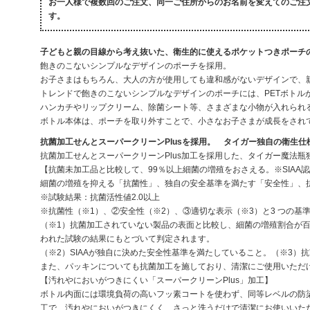
お一人様で複数回のご注文、同一ご住所からのお名前を変えてのご注
す。
子どもと親の目線から考え抜いた、衛生的に使えるポケットつきポーチ
飽きのこないシンプルなデザインのポーチを採用。
お子さまはもちろん、大人の方が使用しても違和感がないデザインで、
トレンドで飽きのこないシンプルなデザインのポーチには、PETボトル
ハンカチやリップクリーム、除菌シート等、さまざまな小物が入れられ
ボトル本体は、ポーチを取り外すことで、小さなお子さまが成長をされ
抗菌加工せんとスーパークリーンPlusを採用。 タイガー独自の衛生仕様「
抗菌加工せんとスーパークリーンPlus加工を採用した、タイガー魔法瓶独
【抗菌未加工品と比較して、99％以上細菌の増殖をおさえる。※SIAA認
細菌の増殖を抑える「抗菌性」、独自の安全基準を満たす「安全性」、抗
※試験結果：抗菌活性値2.0以上
※抗菌性（※1）、②安全性（※2）、③適切な表示（※3）と3 つの基
（※1）抗菌加工されていない製品の表面と比較し、細菌の増殖割合が百分
われた試験の結果にもとづいて判定されます。
（※2）SIAAが独自に決めた安全性基準を満たしていること。（※3）
また、パッキンについても抗菌加工を施しており、清潔にご使用いただ
【汚れやにおいがつきにくい「スーパークリーンPlus」加工】
ボトル内面には環境負荷の高いフッ素コートを使わず、同等レベルの防染
工で、汚れやにおいがつきにくく、さっと洗うだけで清潔にお使いいた