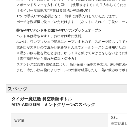
スポーツドリンクを入れてもOK。（使用後はすぐにお手入れしてくださ
【タイガー魔法瓶“初”本体は食器洗い乾燥機OK】
1つ1つ手洗いする必要がなく、簡単にお手入れしていただけます。
ポーチは洗濯機で洗っていただけます。（ネットに入れて、手洗いコー
持ちやすいハンドルと開けやすいワンプッシュオープン
ハンドルは持ちやすく、お出かけ時に便利。
ふたは、ワンプッシュで簡単にオープンするので、スポーツ時も片手で
飲み口が大きいので温かい飲み物も入れてオールシーズンご使用いただ
※温かい飲み物を飲むときは、ゆっくりと傾けてやけどをしないように
【真空断熱だから優れた保温・保冷力】
ステンレス製真空2重構造により、高い保温・保冷力を実現。約6時間
また、冷たい飲み物によりボトルの外側が結露したり、熱い飲み物でボ
スペック
タイガー魔法瓶 眞空断熱ボトル
MTA-A080 GM ミントグリーンのスペック
0.8L
実容量
※実容量