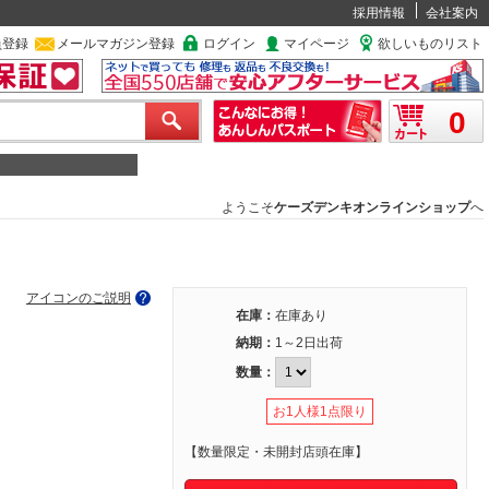
採用情報
会社案内
員登録
メールマガジン登録
ログイン
マイページ
欲しいものリスト
0
ようこそ
ケーズデンキオンラインショップ
へ
アイコンのご説明
在庫：
在庫あり
納期：
1～2日出荷
数量：
お1人様1点限り
【数量限定・未開封店頭在庫】