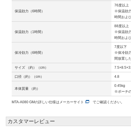
76度以上
保温効力（6時間）
※保温効力
時間およ
88度以上
保温効力（1時間）
※保温効力
時間およ
7度以下
保冷効力（6時間）
※保冷効力
間放置し
サイズ （約）（cm）
7.5×8.5
口径（約）（cm）
4.8
0.45kg
本体質量 （約）
※ポーチ
MTA-A080 GMの詳しい仕様は
メーカーサイト
でご確認ください。
カスタマーレビュー