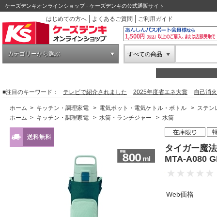
ケーズデンキオンラインショップ - ケーズデンキの公式通販サイト
はじめての方へ
よくあるご質問
ご利用ガイド
カテゴリーから選ぶ
すべての商品
■注目のキーワード：
テレビで紹介されました
2025年度省エネ大賞
自己消火
ホーム
>
キッチン・調理家電
>
電気ポット・電気ケトル・ボトル
>
ステン
ホーム
>
キッチン・調理家電
>
水筒・ランチジャー
>
水筒
タイガー魔法
MTA-A08
Web価格