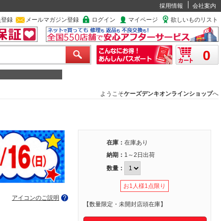
採用情報
会社案内
員登録
メールマガジン登録
ログイン
マイページ
欲しいものリスト
0
ようこそ
ケーズデンキオンラインショップ
へ
在庫：
在庫あり
納期：
1～2日出荷
数量：
お1人様1点限り
アイコンのご説明
【数量限定・未開封店頭在庫】