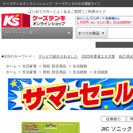
ケーズデンキオンラインショップ - ケーズデンキの公式通販サイト
はじめての方へ
よくあるご質問
ご利用ガイド
カテゴリーから選ぶ
すべての商品
■注目のキーワード：
テレビで紹介されました
2025年度省エネ大賞
自己消火
ホーム
>
生活家電
>
防犯･防災用品
>
生活雑貨
ホーム
>
生活家電
>
防犯･防災用品
>
生活雑貨
>
生活雑貨
JIC ソニ