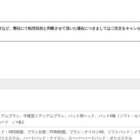
文など、弊社にて転売目的と判断させて頂いた場合につきましてはご注文をキャン
。
ィアムブラシ、中硬質ミディアムブラシ、パッド用ヘッド、パッド4種（ソフト・セ
ード ）×各1
ッド：ABS樹脂、ブラシ台座：POM樹脂、ブラシ：ナイロン66、ソフトパッド：メ
ポリエステル、ハードパッド：ナイロン、スーパーハードパッド：ポリエステル