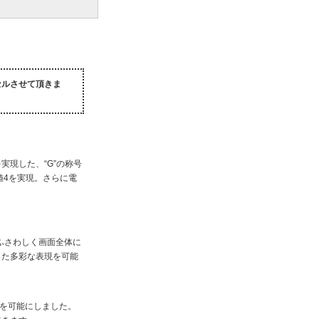
セルさせて頂きま
実現した、“G”の称号
値4を実現。さらに電
ふさわしく画面全体に
した多彩な表現を可能
スを可能にしました。