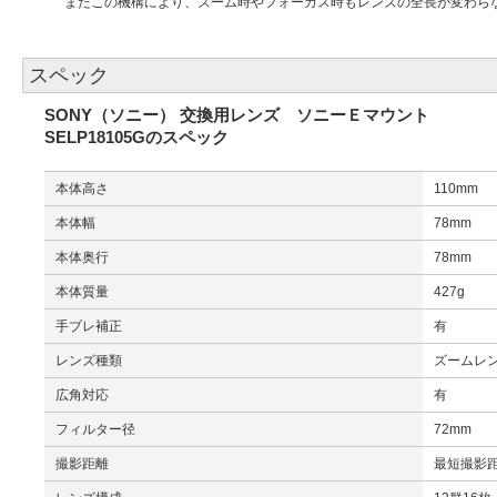
またこの機構により、ズーム時やフォーカス時もレンズの全長が変わら
スペック
SONY（ソニー） 交換用レンズ ソニーＥマウント
SELP18105Gのスペック
本体高さ
110mm
本体幅
78mm
本体奥行
78mm
本体質量
427g
手ブレ補正
有
レンズ種類
ズームレ
広角対応
有
フィルター径
72mm
撮影距離
最短撮影距