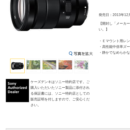
発売日：2013年12
【開封し「メーカー
い。】
・Ｅマウント用レン
・高性能中倍率ズー
・静かでなめらかな
ケーズデンキはソニー特約店です。ご
購入いただいたソニー製品に添付され
る保証書には、ソニー特約店としての
販売証明を付しますので、ご安心くだ
さい。