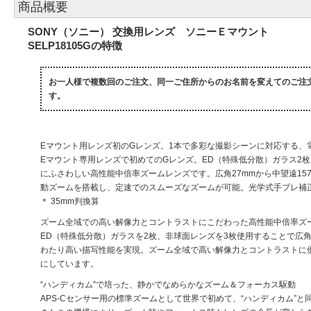
商品概要
SONY（ソニー） 交換用レンズ ソニーＥマウント
SELP18105Gの特徴
お一人様で複数回のご注文、同一ご住所からのお名前を変えてのご注
す。
Eマウント用レンズ初のGレンズ。1本で多彩な撮影シーンに対応する、
Eマウント専用レンズで初めてのGレンズ。ED（特殊低分散）ガラス2
にふさわしい高性能中倍率ズームレンズです。広角27mmから中望遠15
動ズームを搭載し、定速でのスムーズなズームが可能。光学式手ブレ補
＊ 35mm判換算
ズーム全域での高い解像力とコントラストにこだわった高性能中倍率ズ
ED（特殊低分散）ガラスを2枚、非球面レンズを3枚使用することで広
わたり高い描写性能を実現。ズーム全域で高い解像力とコントラストに
にしています。
“ハンディカム”で培った、静かでなめらかなズーム＆フォーカス駆動
APS-Cセンサー用の標準ズームとして世界で初めて、“ハンディカム