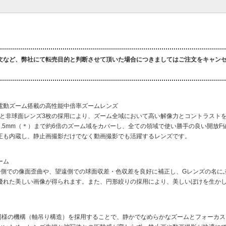
文など、弊社にて転売目的と判断させて頂いた場合につきましてはご注文をキャン
電動ズーム搭載の高性能中倍率ズームレンズ
枚と非球面レンズ3枚の採用により、ズーム全域において高い解像力とコントラストを
7.5mm（＊）まで約6倍のズーム域をカバーし、全ての領域で使い勝手の良い開放F
正も内蔵し、静止画撮影だけでなく動画撮影でも活躍するレンズです。
ーム
角側での像面歪曲や、望遠側での球面収差・色収差を良好に補正し、Gレンズの名に
優れた美しい画像が得られます。また、円形絞りの採用により、美しいぼけを生か
”と同様の機構（軸吊り構造）を採用することで、静かでなめらかなズームとフォーカ