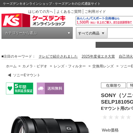
ケーズデンキオンラインショップ - ケーズデンキの公式通販サイト
はじめての方へ
よくあるご質問
ご利用ガイド
カテゴリーから選ぶ
すべての商品
■注目のキーワード：
テレビで紹介されました
2025年度省エネ大賞
自己消火
ホーム
>
カメラ・ビデオ
>
レンズ・フィルター
>
交換用レンズ
>
ソニー
ソニーEマウント
SONY（ソ
SELP18105
Eマウント用の
Web価格