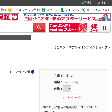
採用情報
会社案内
員登録
メールマガジン登録
ログイン
マイページ
欲しいものリスト
0
ようこそ
ケーズデンキオンラインショップ
へ
アイコンのご説明
在庫：
在庫あり
納期：
1～2日出荷
数量：
お1人様1点限り
お取寄せの場合の納期目安：9月上旬以降