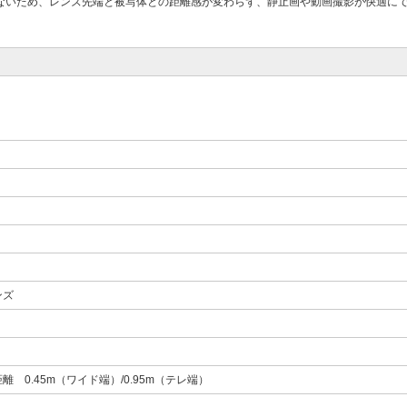
ないため、レンズ先端と被写体との距離感が変わらず、静止画や動画撮影が快適に
ンズ
離 0.45m（ワイド端）/0.95m（テレ端）