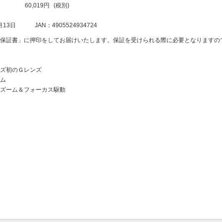
60,019円
(税別)
月13日
JAN：4905524934724
保証書」に押印をしてお届けいたします。保証を受けられる際に必要となりますの
ズ初のＧレンズ
ム
ズーム＆フォーカス駆動