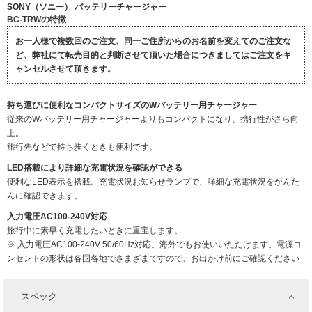
SONY（ソニー） バッテリーチャージャー
BC-TRWの特徴
お一人様で複数回のご注文、同一ご住所からのお名前を変えてのご注文な
ど、弊社にて転売目的と判断させて頂いた場合につきましてはご注文をキ
ャンセルさせて頂きます。
持ち運びに便利なコンパクトサイズのWバッテリー用チャージャー
従来のWバッテリー用チャージャーよりもコンパクトになり、携行性がさら向
上。
旅行先などで持ち歩くときも便利です。
LED搭載により詳細な充電状況を確認ができる
便利なLED表示を搭載。充電状況お知らせランプで、詳細な充電状況をかんた
んに確認できます。
入力電圧AC100-240V対応
旅行中に素早く充電したいときに重宝します。
※ 入力電圧AC100-240V 50/60Hz対応。海外でもお使いいただけます。電源コ
ンセントの形状は各国各地でさまざまですので、お出かけ前にご確認ください
スペック