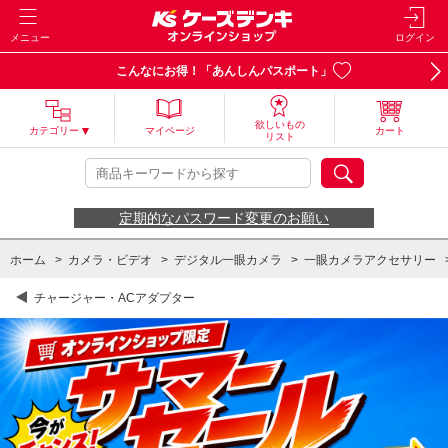
メニュー
ログイン
こんなにお得！「あんしんパスポート」
欲しいもの
カテゴリー
マイページ
カート
リスト
定期的なパスワード変更のお願い
ホーム
>
カメラ・ビデオ
>
デジタル一眼カメラ
>
一眼カメラアクセサリー
チャージャー・ACアダプター